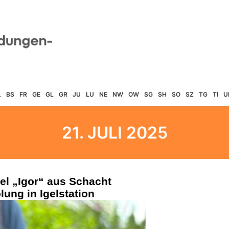
L
BS
FR
GE
GL
GR
JU
LU
NE
NW
OW
SG
SH
SO
SZ
TG
TI
U
21. JULI 2025
el „Igor“ aus Schacht
lung in Igelstation