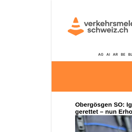
AG
AI
AR
BE
B
Obergösgen SO: Ig
gerettet – nun Erho