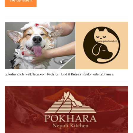
guterhund.ch: Fellpflege vom Profi für Hund & Katze im Salon oder Zuhause