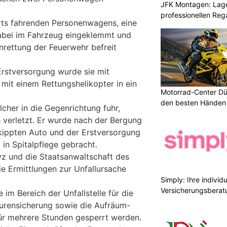
JFK Montagen: Lage
professionellen Re
rts fahrenden Personenwagens, eine
dabei im Fahrzeug eingeklemmt und
nrettung der Feuerwehr befreit
rstversorgung wurde sie mit
mit einem Rettungshelikopter in ein
Motorrad-Center Düb
den besten Händen 
lcher in die Gegenrichtung fuhr,
h verletzt. Er wurde nach der Bergung
kippten Auto und der Erstversorgung
in Spitalpflege gebracht.
z und die Staatsanwaltschaft des
 Ermittlungen zur Unfallursache
Simply: Ihre indivi
Versicherungsberat
 im Bereich der Unfallstelle für die
urensicherung sowie die Aufräum-
ür mehrere Stunden gesperrt werden.