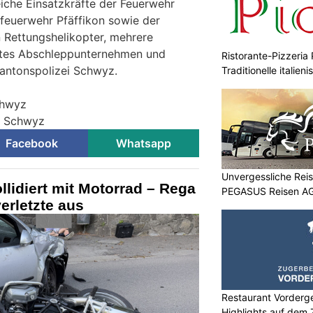
eiche Einsatzkräfte der Feuerwehr
feuerwehr Pfäffikon sowie der
n Rettungshelikopter, mehrere
ates Abschleppunternehmen und
Ristorante-Pizzeria 
Kantonspolizei Schwyz.
Traditionelle italie
chwyz
ei Schwyz
Facebook
Whatsapp
Unvergessliche Reis
llidiert mit Motorrad – Rega
PEGASUS Reisen A
erletzte aus
Restaurant Vorderge
Highlights auf dem