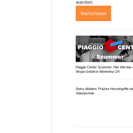
Ein 9-jähriger Knabe erli
Schlagstrasse musste für
Unfallaufnahmearbeiten 
werden.
Weiterlesen
Piaggio Center Szummer: Hier lebt das 
Vespa-Gefühl in Winterthur ZH