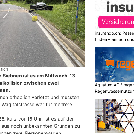
insurando.ch: Pass
finden – einfach un
KTION
n Siebnen ist es am Mittwoch, 13.
alkollision zwischen zwei
Aquatum AG / regenf
men.
Regenwassernutzu
en erheblich verletzt und mussten
e Wägitalstrasse war für mehrere
, kurz vor 16 Uhr, ist es auf der
en aus noch unbekannten Gründen zu
wischen zwei Personenwagen