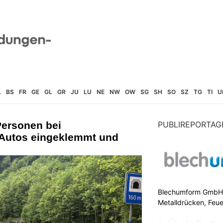
L
BS
FR
GE
GL
GR
JU
LU
NE
NW
OW
SG
SH
SO
SZ
TG
TI
U
Personen bei
PUBLIREPORTAG
n Autos eingeklemmt und
Blechumform GmbH: I
Metalldrücken, Feu