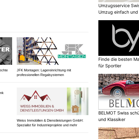
Umzugsservice Swi
tt lebensbedrohliche Verletzungen. Die
Umzug einfach und
 die Rettungs-, Bergungs- und
während mehrerer Stunden gesperrt
Finde die besten Ma
für Sportler
echte
JFK Montagen: Lagereinrichtung mit
professionellen Regalsystemen
BELMOT Swiss schüt
und Klassiker