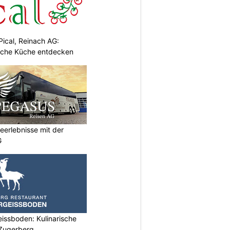
Pical, Reinach AG:
nische Küche entdecken
eerlebnisse mit der
G
issboden: Kulinarische
 Zugerberg