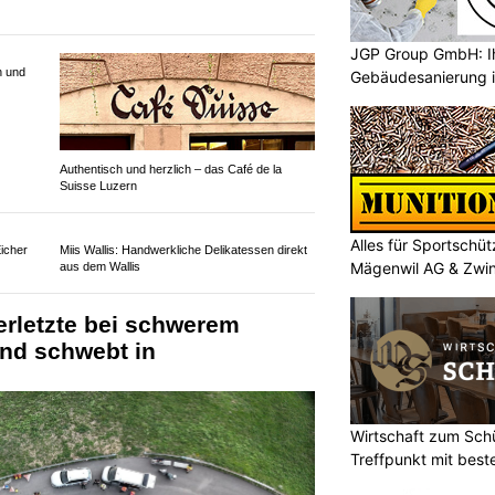
JGP Group GmbH: Ih
Gebäudesanierung i
n und
Authentisch und herzlich – das Café de la
Suisse Luzern
Alles für Sportschü
Mägenwil AG & Zwi
Eicher
Miis Wallis: Handwerkliche Delikatessen direkt
aus dem Wallis
erletzte bei schwerem
Wirtschaft zum Sch
ind schwebt in
Treffpunkt mit best