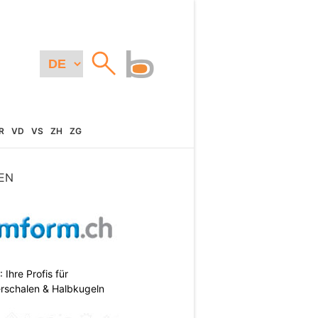
R
VD
VS
ZH
ZG
EN
hre Profis für
erschalen & Halbkugeln