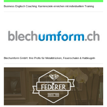
Business Englisch Coaching: Karriereziele erreichen mit individuellem Training
Blechumform GmbH: Ihre Profis für Metalldrücken, Feuerschalen & Halbkugeln