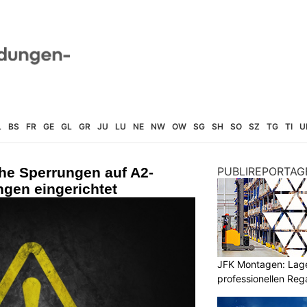
L
BS
FR
GE
GL
GR
JU
LU
NE
NW
OW
SG
SH
SO
SZ
TG
TI
U
he Sperrungen auf A2-
PUBLIREPORTAG
gen eingerichtet
JFK Montagen: Lage
professionellen Re