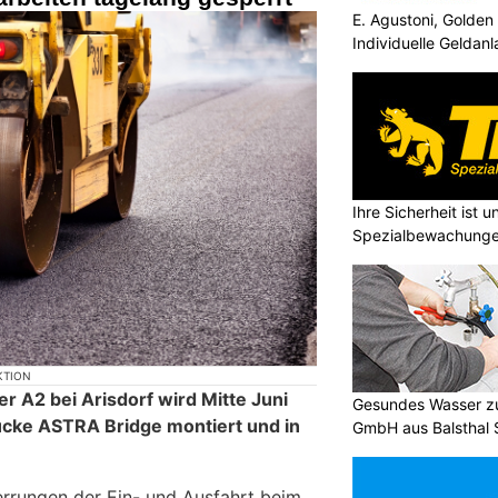
E. Agustoni, Golden
Individuelle Geldan
Ihre Sicherheit ist u
Spezialbewachung
KTION
er A2 bei Arisdorf wird Mitte Juni
Gesundes Wasser zu
ücke ASTRA Bridge montiert und in
GmbH aus Balsthal 
rrungen der Ein- und Ausfahrt beim