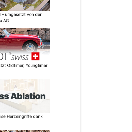
ll – umgesetzt von der
u AG
zt Oldtimer, Youngtimer
zise Herzeingriffe dank