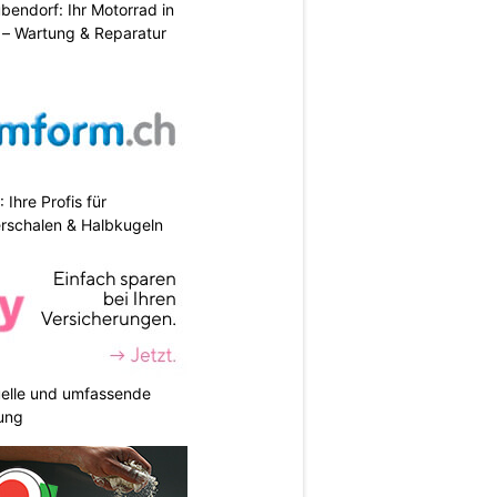
endorf: Ihr Motorrad in
– Wartung & Reparatur
hre Profis für
erschalen & Halbkugeln
duelle und umfassende
ung