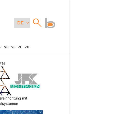
R
VD
VS
ZH
ZG
EN
reinrichtung mit
galsystemen