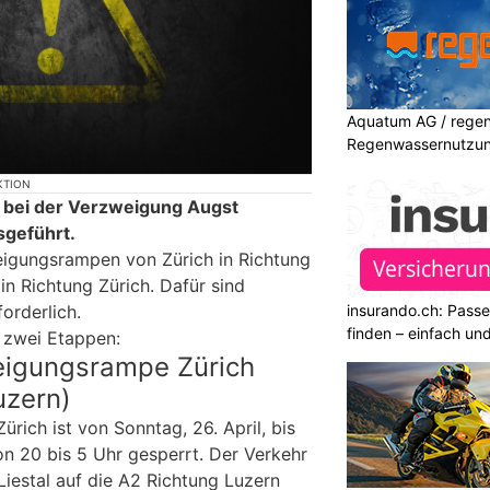
Aquatum AG / regenf
Regenwassernutzu
KTION
 bei der Verzweigung Augst
sgeführt.
eigungsrampen von Zürich in Richtung
in Richtung Zürich. Dafür sind
insurando.ch: Pass
orderlich.
finden – einfach un
 zwei Etappen:
eigungsrampe Zürich
uzern)
ich ist von Sonntag, 26. April, bis
on 20 bis 5 Uhr gesperrt. Der Verkehr
Liestal auf die A2 Richtung Luzern