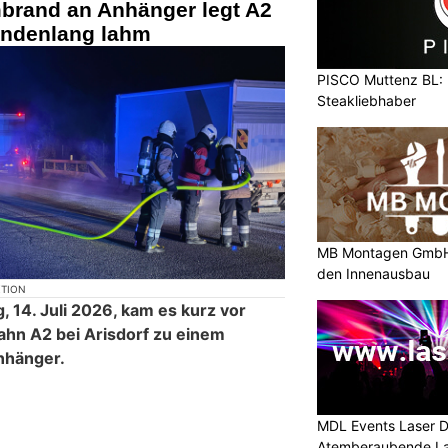
mbrand an Anhänger legt A2
undenlang lahm
PISCO Muttenz BL: H
Steakliebhaber
MB Montagen GmbH:
den Innenausbau
KTION
, 14. Juli 2026, kam es kurz vor
ahn A2 bei Arisdorf zu einem
nhänger.
MDL Events Laser D
Atemberaubende La