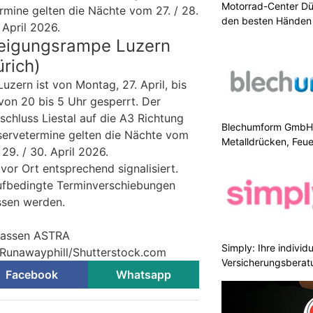
Motorrad-Center Düb
rmine gelten die Nächte vom 27. / 28.
den besten Händen 
 April 2026.
eigungsrampe Luzern
ürich)
zern ist von Montag, 27. April, bis
von 20 bis 5 Uhr gesperrt. Der
schluss Liestal auf die A3 Richtung
Blechumform GmbH: I
eservetermine gelten die Nächte vom
Metalldrücken, Feu
29. / 30. April 2026.
vor Ort entsprechend signalisiert.
ufbedingte Terminverschiebungen
ssen werden.
trassen ASTRA
Simply: Ihre indivi
 Runawayphill/Shutterstock.com
Versicherungsberat
Facebook
Whatsapp