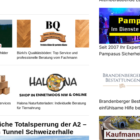
Anlässe
Seit 2007 Ihr Expert
ilder
Bürki's Qualitätsböden: Top Service und
Pampasus Sicherhe
professionelle Beratung vom Fachmann
Brandenberger Best
ervices
Halona Naturfutterladen: Individuelle Beratung
einfühlsame Hilfe be
für Tiernahrung
liche Totalsperrung der A2 –
m Tunnel Schweizerhalle