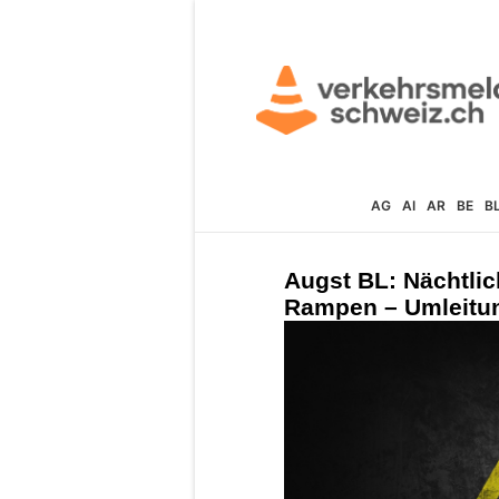
AG
AI
AR
BE
B
Augst BL: Nächtlic
Rampen – Umleitun