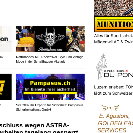
Alles für Sportschü
Mägenwil AG & Zwi
ank
Rattlinbones AG: Rock'n'Roll-Style und Vintage-
Mode in der Schaffhauser Altstadt
Luzern erleben: 
lädt zum Schweizer
n
Seit 2007 Ihr Experte für Sicherheit: Pampasus
Sicherheitsdienst GmbH
nschluss wegen ASTRA-
rbeiten tagelang gesperrt