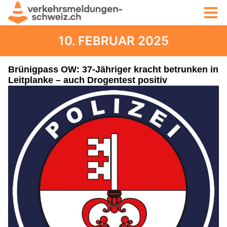
10. FEBRUAR 2025
Brünigpass OW: 37-Jähriger kracht betrunken in
Leitplanke – auch Drogentest positiv