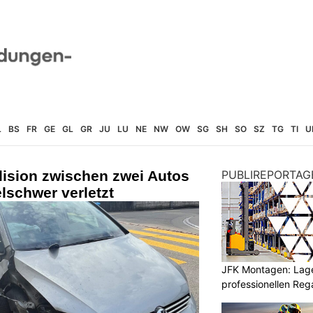
L
BS
FR
GE
GL
GR
JU
LU
NE
NW
OW
SG
SH
SO
SZ
TG
TI
U
lision zwischen zwei Autos
PUBLIREPORTAG
elschwer verletzt
JFK Montagen: Lage
professionellen Re