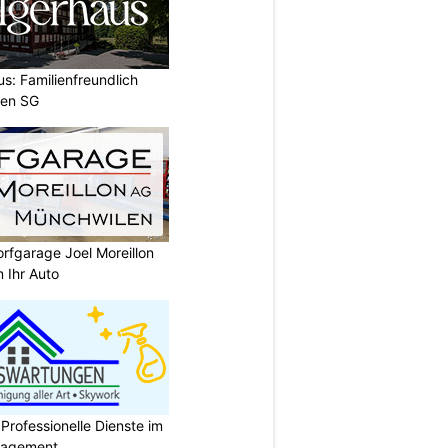
us: Familienfreundlich
fen SG
rfgarage Joel Moreillon
 Ihr Auto
rofessionelle Dienste im
anagement