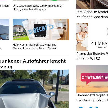
 finden
Umzugsservice Swiss GmbH macht Ihren
Umzug einfach und bequem!
Ihre Vision im Mode
Kaufmann Modellba
Hotel Hecht Rheineck SG: Kultur und
uz
Gaumenfreuden im schönen Rheintal
Phimpaka Beauty: W
direkt in Wil SG
runkener Autofahrer kracht
rzeug
Drohnenstrategien e
trenderia gmbh und 