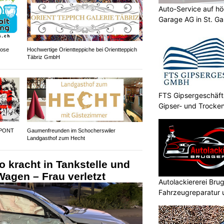
Auto-Service auf h
Garage AG in St. Ga
lose
Hochwertige Orientteppiche bei Orientteppich
Täbriz GmbH
FTS Gipsergeschäft 
Gipser- und Trocken
TG
 PONT
Gaumenfreunden im Schocherswiler
Landgasthof zum Hecht
o kracht in Tankstelle und
agen – Frau verletzt
Autolackiererei Bru
Fahrzeugreparatur 