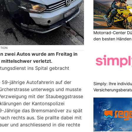
Motorrad-Center Düb
den besten Händen 
KTION
en zwei Autos wurde am Freitag in
 mittelschwer verletzt.
tungsdienst ins Spital gebracht
 59-jährige Autofahrerin auf der
Simply: Ihre indivi
Zürcherstrasse unterwegs und musste
Versicherungsberat
 Verzweigung mit der Staubeggstrasse
klärungen der Kantonspolizei
9-Jährige das Bremsmanöver zu spät
ach rechts aus. Sie prallte dabei mit
auer und anschliessend in die rechte
.