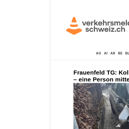
AG
AI
AR
BE
B
Frauenfeld TG: Kol
– eine Person mitt