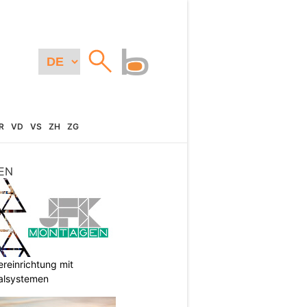
R
VD
VS
ZH
ZG
EN
reinrichtung mit
galsystemen