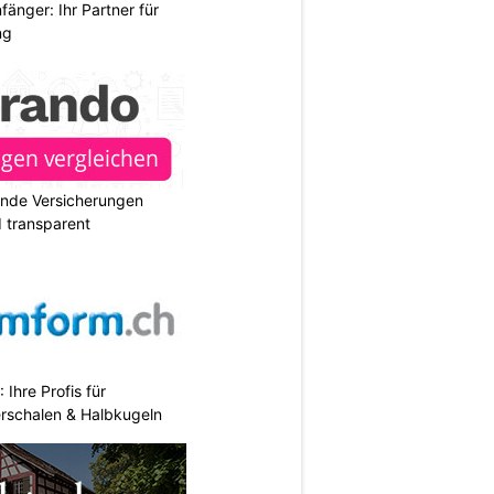
änger: Ihr Partner für
ng
ende Versicherungen
d transparent
hre Profis für
erschalen & Halbkugeln