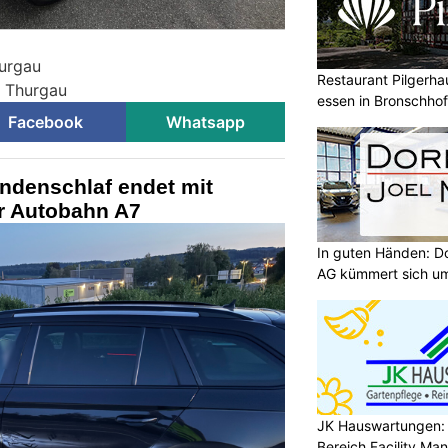
hurgau
Restaurant Pilgerha
i Thurgau
essen in Bronschho
Facebook
Whatsapp
ndenschlaf endet mit
er Autobahn A7
In guten Händen: Do
AG kümmert sich um
JK Hauswartungen: P
Bereich Facility M