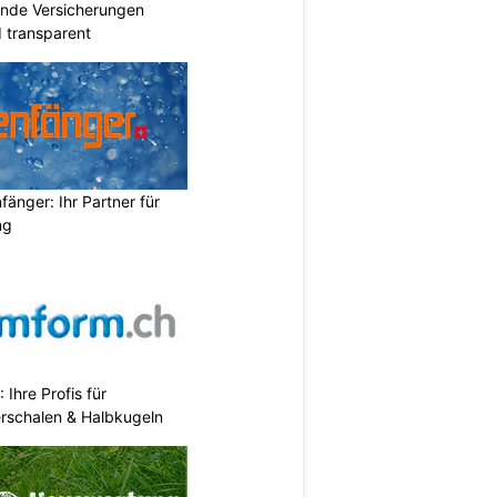
ende Versicherungen
d transparent
änger: Ihr Partner für
ng
hre Profis für
erschalen & Halbkugeln