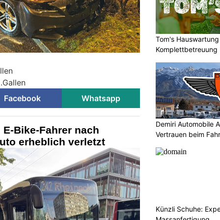
Tom's Hauswartung 
Komplettbetreuung 
llen
t.Gallen
Facebook
Whatsapp
Demiri Automobile An
: E-Bike-Fahrer nach
Vertrauen beim Fah
uto erheblich verletzt
Künzli Schuhe: Expe
Massanfertigung