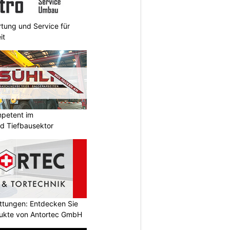
rtung und Service für
it
mpetent im
nd Tiefbausektor
attungen: Entdecken Sie
odukte von Antortec GmbH