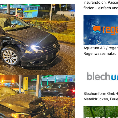
insurando.ch: Pass
finden – einfach un
Aquatum AG / regenf
Regenwassernutzu
Blechumform GmbH: I
Metalldrücken, Feu