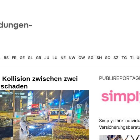
L
BS
FR
GE
GL
GR
JU
LU
NE
NW
OW
SG
SH
SO
SZ
TG
TI
U
: Kollision zwischen zwei
PUBLIREPORTAG
hschaden
Simply: Ihre indivi
Versicherungsberat