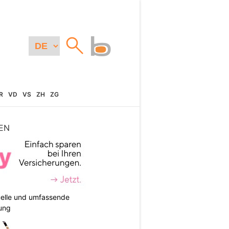
R
VD
VS
ZH
ZG
EN
duelle und umfassende
ung