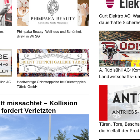
Gurt Elektro AG: Wa
dauerhafte Sicherhe
en:
Phimpaka Beauty: Wellness und Schönheit
direkt in Wil SG
A. Rüdisühli AG: Ko
Landwirtschafts- u
illon AG
Hochwertige Orientteppiche bei Orientteppich
Täbriz GmbH
itt missachtet – Kollision
fordert Verletzten
Türen, Tore, Besch
die Vielfalt der Pr