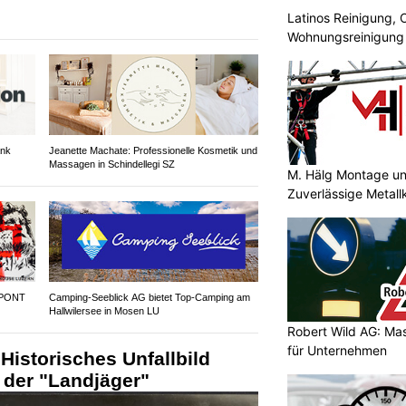
Latinos Reinigung, 
Wohnungsreinigung
ank
Jeanette Machate: Professionelle Kosmetik und
Massagen in Schindellegi SZ
M. Hälg Montage u
Zuverlässige Metall
 PONT
Camping-Seeblick AG bietet Top-Camping am
Hallwilersee in Mosen LU
Robert Wild AG: Ma
für Unternehmen
 Historisches Unfallbild
t der "Landjäger"