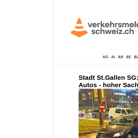
AG
AI
AR
BE
B
Stadt St.Gallen SG
Autos - hoher Sac