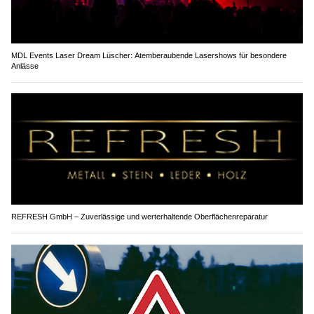
MDL Events Laser Dream Lüscher: Atemberaubende Lasershows für besondere
Anlässe
REFRESH GmbH – Zuverlässige und werterhaltende Oberflächenreparatur