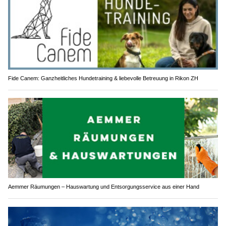
Fide Canem: Ganzheitliches Hundetraining & liebevolle Betreuung in Rikon ZH
Aemmer Räumungen – Hauswartung und Entsorgungsservice aus einer Hand