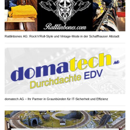
Rattlinbones AG: Rock'n'Roll-Style und Vintage-Mode in der Schaffhauser Altstadt
domatech AG – Ihr Partner in Graunbünden für IT-Sicherheit und Effizienz