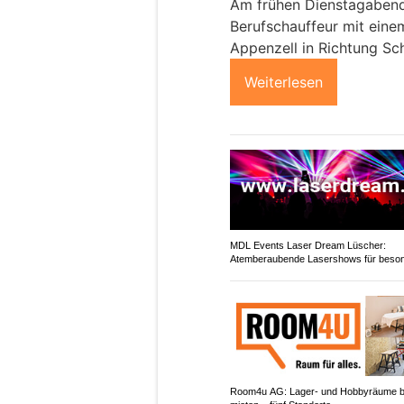
Am frühen Dienstagabend 
Berufschauffeur mit ein
Appenzell in Richtung Sc
Weiterlesen
MDL Events Laser Dream Lüscher:
Atemberaubende Lasershows für beso
Anlässe
Room4u AG: Lager- und Hobbyräume 