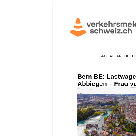
AG
AI
AR
BE
B
Bern BE: Lastwagen
Abbiegen – Frau ve