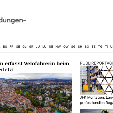
L
BS
FR
GE
GL
GR
JU
LU
NE
NW
OW
SG
SH
SO
SZ
TG
TI
U
 erfasst Velofahrerin beim
PUBLIREPORTAG
rletzt
JFK Montagen: Lage
professionellen Re