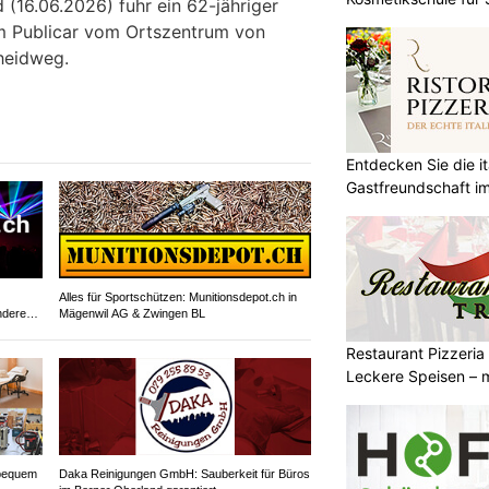
(16.06.2026) fuhr ein 62-jähriger
em Publicar vom Ortszentrum von
heidweg.
Entdecken Sie die it
Gastfreundschaft im
Alles für Sportschützen: Munitionsdepot.ch in
ndere
Mägenwil AG & Zwingen BL
Restaurant Pizzeria
Leckere Speisen – m
bequem
Daka Reinigungen GmbH: Sauberkeit für Büros