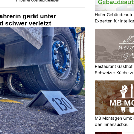
im Berner Oberland garantiert
Hofer Gebäudeauto
ahrerin gerät unter
Experten für intell
 schwer verletzt
Restaurant Gasthof
Schweizer Küche zu
MB Montagen GmbH:
den Innenausbau