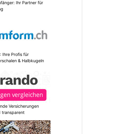
änger: Ihr Partner für
ng
hre Profis für
erschalen & Halbkugeln
ende Versicherungen
d transparent