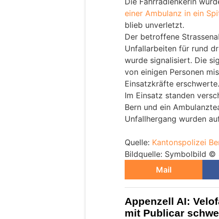
Die Fahrradlenkerin wurde
einer Ambulanz in ein Spi
blieb unverletzt.
Der betroffene Strassen
Unfallarbeiten für rund d
wurde signalisiert. Die s
von einigen Personen mis
Einsatzkräfte erschwerte
Im Einsatz standen versc
Bern und ein Ambulanzte
Unfallhergang wurden a
Quelle:
Kantonspolizei Be
Bildquelle: Symbolbild ©
Mail
Appenzell AI: Velof
mit Publicar schwer