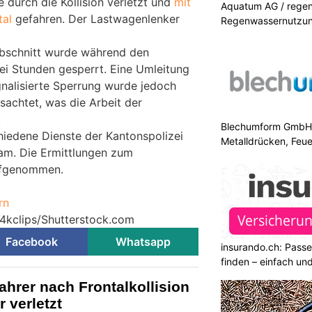
 durch die Kollision verletzt und
mit
Aquatum AG / regenf
tal
gefahren. Der Lastwagenlenker
Regenwassernutzu
abschnitt wurde während den
rei Stunden gesperrt. Eine Umleitung
ignalisierte Sperrung wurde jedoch
sachtet, was die Arbeit der
.
Blechumform GmbH: I
hiedene Dienste der Kantonspolizei
Metalldrücken, Feu
am. Die Ermittlungen zum
ufgenommen.
rn
 4kclips/Shutterstock.com
Facebook
Whatsapp
insurando.ch: Pass
finden – einfach un
ahrer nach Frontalkollision
 verletzt