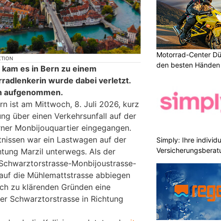
Motorrad-Center Düb
KTION
den besten Händen 
kam es in Bern zu einem
hrradlenkerin wurde dabei verletzt.
en aufgenommen.
rn ist am Mittwoch, 8. Juli 2026, kurz
ng über einen Verkehrsunfall auf der
rner Monbijouquartier eingegangen.
nissen war ein Lastwagen auf der
Simply: Ihre indivi
Versicherungsberat
htung Marzil unterwegs. Als der
 Schwarztorstrasse-Monbijoustrasse-
auf die Mühlemattstrasse abbiegen
noch zu klärenden Gründen eine
der Schwarztorstrasse in Richtung