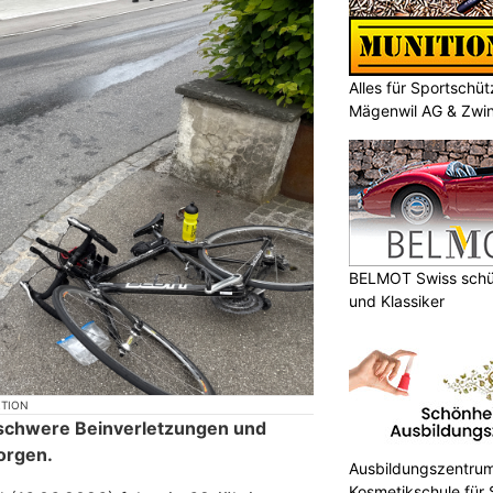
Alles für Sportschü
Mägenwil AG & Zwi
BELMOT Swiss schüt
und Klassiker
KTION
t schwere Beinverletzungen und
orgen.
Ausbildungszentrum
Kosmetikschule für