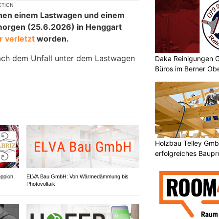
KTION
schen einem Lastwagen und einem
morgen (25.6.2026) in Henggart
 verletzt
worden.
ach dem Unfall unter dem Lastwagen
Daka Reinigungen G
Büros im Berner Obe
Holzbau Telley GmbH
erfolgreiches Baupr
eppich
ELVA Bau GmbH: Von Wärmedämmung bis
Photovoltaik