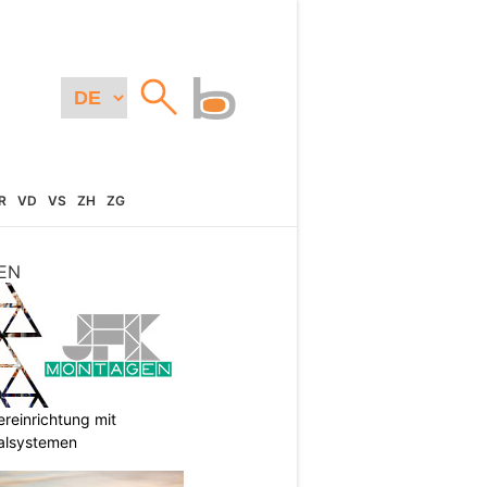
R
VD
VS
ZH
ZG
EN
reinrichtung mit
galsystemen