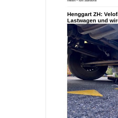
mieten – fünf Standorte
Henggart ZH: Velof
Lastwagen und wird