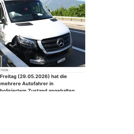
KTION
reitag (29.05.2026) hat die
n mehrere Autofahrer in
holisiertem Zustand angehalten,
erausweis auf der Stelle abgeben.
nfähig und ohne gültigen
sucht, sich der Kontrolle zu
genfahrer hat wegen Übermüdung
acht. Die Fehlbaren werden bei der