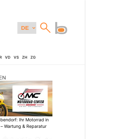
R
VD
VS
ZH
ZG
EN
endorf: Ihr Motorrad in
– Wartung & Reparatur