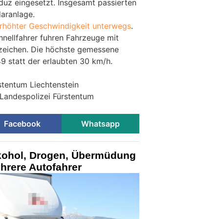
uz eingesetzt. Insgesamt passierten
aranlage.
erhöhter Geschwindigkeit unterwegs
.
nellfahrer fuhren Fahrzeuge mit
nzeichen. Die höchste gemessene
9 statt der erlaubten 30 km/h.
stentum Liechtenstein
 Landespolizei Fürstentum
Facebook
Whatsapp
lkohol, Drogen, Übermüdung
ehrere Autofahrer