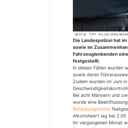
08.07.26
VON
POLIZEI.NEWS REDA
Die Landespolizei hat im
sowie im Zusammenhang 
Fahrzeuglenkenden ein
festgestellt.
In diesen Fällen wurden 
sowie deren Führerauswe
Zudem wurden im Juni i
Geschwindigkeitskontroll
Bei acht Männern und zw
wurde eine Beeinflussun
Betäubungsmittel
festges
Alkoholwert lag bei 2.00 
Im vergangenen Monat wu