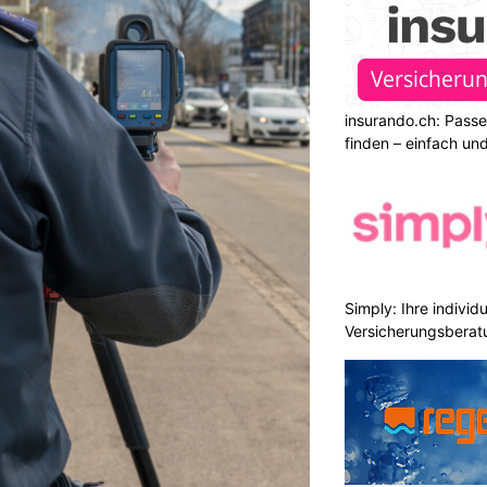
insurando.ch: Pass
finden – einfach un
Simply: Ihre indivi
Versicherungsberat