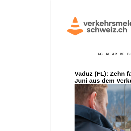
AG
AI
AR
BE
B
Vaduz (FL): Zehn 
Juni aus dem Verk