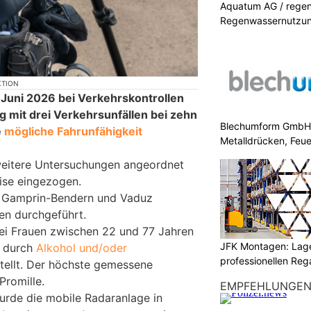
Aquatum AG / regenf
Regenwassernutzu
KTION
 Juni 2026 bei Verkehrskontrollen
mit drei Verkehrsunfällen bei zehn
Blechumform GmbH: I
e
mögliche Fahrunfähigkeit
Metalldrücken, Feu
weitere Untersuchungen angeordnet
ise eingezogen.
n Gamprin-Bendern und Vaduz
en durchgeführt.
ei Frauen zwischen 22 und 77 Jahren
JFK Montagen: Lage
g durch
Alkohol und/oder
professionellen Re
tellt. Der höchste gemessene
Promille.
EMPFEHLUNGE
rde die mobile Radaranlage in