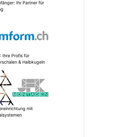
änger: Ihr Partner für
ng
hre Profis für
erschalen & Halbkugeln
reinrichtung mit
galsystemen
N