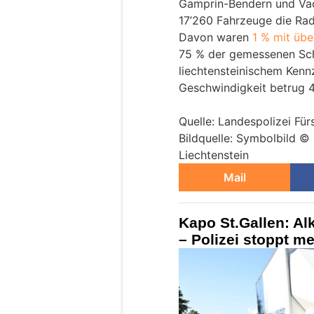
Gamprin-Bendern und Vad
17’260 Fahrzeuge die Rad
Davon waren
1 % mit üb
75 % der gemessenen Sch
liechtensteinischem Ken
Geschwindigkeit betrug 4
Quelle: Landespolizei Für
Bildquelle: Symbolbild ©
Liechtenstein
Mail
Kapo St.Gallen: A
– Polizei stoppt m