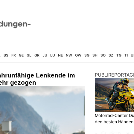
L
BS
FR
GE
GL
GR
JU
LU
NE
NW
OW
SG
SH
SO
SZ
TG
TI
U
fahrunfähige Lenkende im
PUBLIREPORTAG
ehr gezogen
Motorrad-Center Düb
den besten Händen 