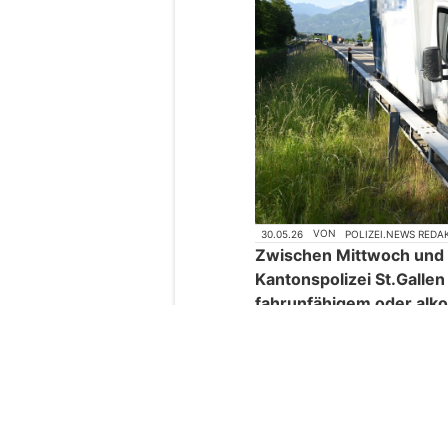
30.05.26
VON
POLIZEI.NEWS REDA
Zwischen Mittwoch und F
Kantonspolizei St.Galle
fahrunfähigem oder alko
drei mussten ihren Führ
Ein Autofahrer fuhr fahru
Führerausweis und hat ver
entziehen. Ein Lieferwa
einen Selbstunfall verurs