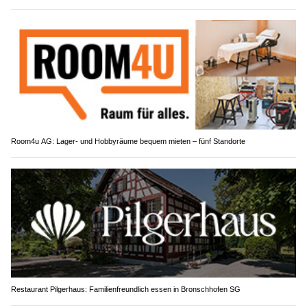
Room4u AG: Lager- und Hobbyräume bequem mieten – fünf Standorte
Restaurant Pilgerhaus: Familienfreundlich essen in Bronschhofen SG