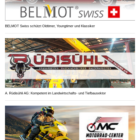
BELMOT Swiss schützt Oldtimer, Youngtimer und Klassiker
A. Rüdisühli AG: Kompetent im Landwirtschafts- und Tiefbausektor