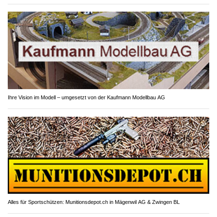
Ihre Vision im Modell – umgesetzt von der Kaufmann Modellbau AG
Alles für Sportschützen: Munitionsdepot.ch in Mägenwil AG & Zwingen BL