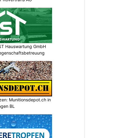
 TST Hauswartung GmbH
Liegenschaftsbetreuung
tzen: Munitionsdepot.ch in
ngen BL