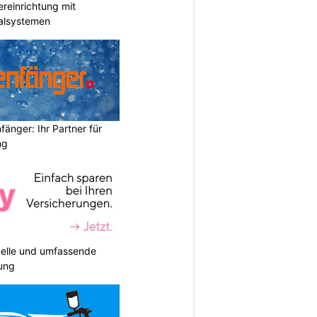
reinrichtung mit
galsystemen
änger: Ihr Partner für
ng
duelle und umfassende
ung