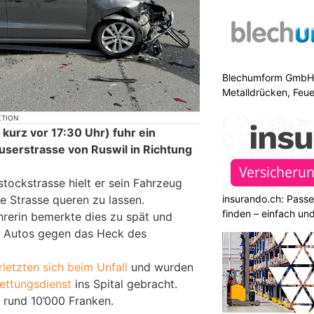
Blechumform GmbH: I
Metalldrücken, Feu
KTION
 kurz vor 17:30 Uhr) fuhr ein
userstrasse von Ruswil in Richtung
tockstrasse hielt er sein Fahrzeug
insurando.ch: Pass
e Strasse queren zu lassen.
finden – einfach un
rerin bemerkte dies zu spät und
res Autos gegen das Heck des
letzten sich beim Unfall
und wurden
ettungsdienst
ins Spital gebracht.
 rund 10’000 Franken.