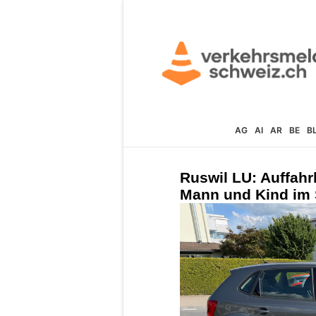
AG
AI
AR
BE
B
Ruswil LU: Auffahr
Mann und Kind im 