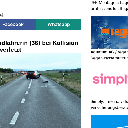
JFK Montagen: Lage
professionellen Re
ei
Facebook
Whatsapp
fahrerin (36) bei Kollision
verletzt
Aquatum AG / regenf
Regenwassernutzu
Simply: Ihre indivi
Versicherungsberat