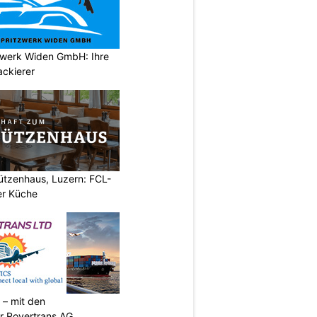
tzwerk Widen GmbH: Ihre
ackierer
ützenhaus, Luzern: FCL-
er Küche
 – mit den
r Rovertrans AG