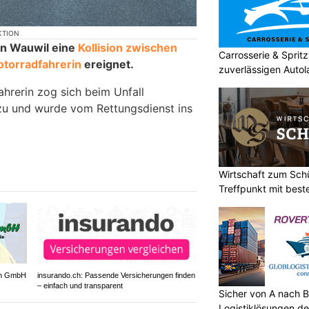
KTION
in Wauwil eine
Kollision zwischen
Carrosserie & Spri
otorradfahrerin
ereignet.
zuverlässigen Autol
ahrerin zog sich beim Unfall
zu und wurde vom Rettungsdienst ins
Wirtschaft zum Sch
Treffpunkt mit best
gen GmbH
insurando.ch: Passende Versicherungen finden
– einfach und transparent
Sicher von A nach B
Logistiklösungen de