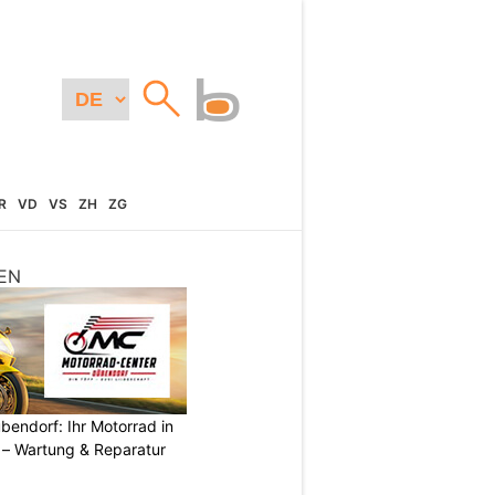
R
VD
VS
ZH
ZG
EN
endorf: Ihr Motorrad in
– Wartung & Reparatur