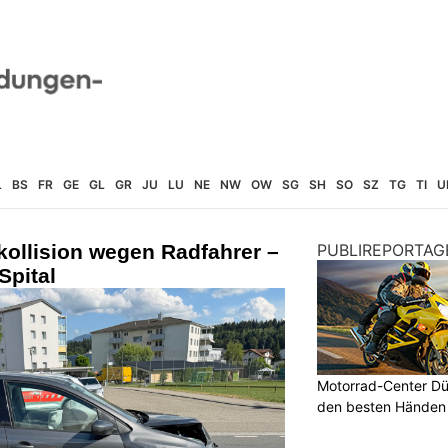
L
BS
FR
GE
GL
GR
JU
LU
NE
NW
OW
SG
SH
SO
SZ
TG
TI
U
kollision wegen Radfahrer –
PUBLIREPORTAG
Spital
Motorrad-Center Düb
den besten Händen 