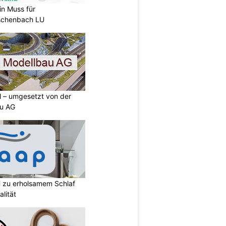
in Muss für
Eschenbach LU
ll – umgesetzt von der
u AG
 zu erholsamem Schlaf
lität