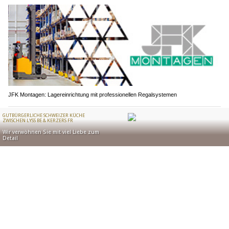
JFK Montagen: Lagereinrichtung mit professionellen Regalsystemen
Mezami in Solothurn – Authentisch, lecker, unvergesslich