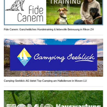
Fide Canem: Ganzheitliches Hundetraining & liebevolle Betreuung in Rikon ZH
Camping-Seeblick AG bietet Top-Camping am Hallwilersee in Mosen LU