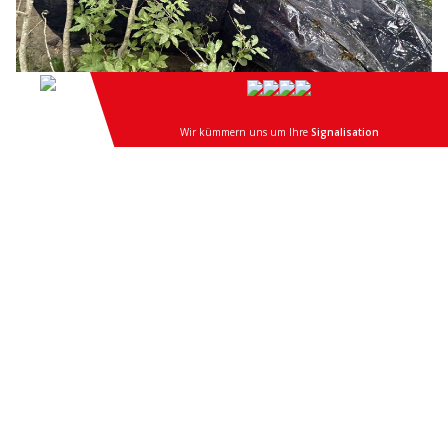
02.08.26
VON
POLIZEI.NEWS REDAKTION
Heute Morgen, kurz vor 11 Uhr, kam auf der Chäserenstrasse
in Unteriberg ein Personenwagen aus bislang ungeklärten
Gründen von der Fahrbahn ab.
Das Fahrzeug stürzte rund 40 Meter einen steilen Abhang
hinunter, überschlug sich mehrfach und kam in einem Bachbett
zum Stillstand.
Weiterlesen