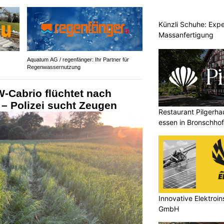
Künzli Schuhe: Expe
Massanfertigung
Aquatum AG / regenfänger: Ihr Partner für
Regenwassernutzung
-Cabrio flüchtet nach
 – Polizei sucht Zeugen
Restaurant Pilgerha
essen in Bronschho
Innovative Elektroin
GmbH