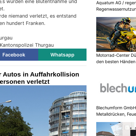
 Es wurden eine Blutentnahme und
Aquatum AG / regenf
t.
Regenwassernutzu
e niemand verletzt, es entstand
n hundert Franken.
hurgau
 Kantonspolizei Thurgau
Facebook
Whatsapp
Motorrad-Center Düb
den besten Händen 
 Autos in Auffahrkollision
Personen verletzt
Blechumform GmbH: I
Metalldrücken, Feu