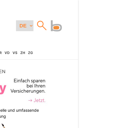
R
VD
VS
ZH
ZG
EN
duelle und umfassende
ung