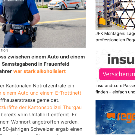
JFK Montagen: Lage
professionellen Re
KTION
ss zwischen einem Auto und einem
m Samstagabend in Frauenfeld
fahrer
war stark alkoholisiert
r Kantonalen Notrufzentrale ein
insurando.ch: Pass
finden – einfach un
einem Auto und einem E-Trottinett
affhauserstrasse gemeldet.
tzkräfte der Kantonspolizei Thurgau
 bereits vom Unfallort entfernt. Er
einem Wohnort angetroffen werden.
 50-jährigen Schweizer ergab einen