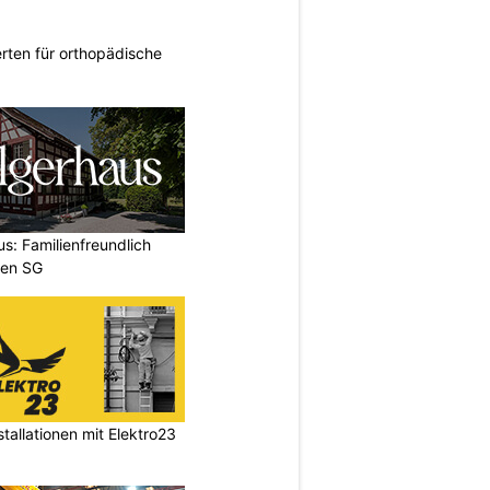
rten für orthopädische
us: Familienfreundlich
fen SG
stallationen mit Elektro23