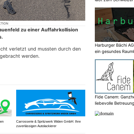
KTION
uenfeld zu einer Auffahrkollision
s.
Harburger Bächi AG:
cht verletzt und mussten durch den
ein gesundes Raum
l gebracht werden.
Fide Canem: Ganzhe
liebevolle Betreuun
ren
Carrosserie & Spritzwerk Widen GmbH: Ihre
zuverlässigen Autolackierer