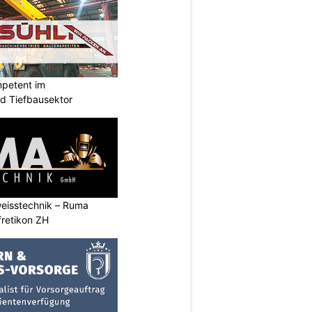
mpetent im
nd Tiefbausektor
eisstechnik – Ruma
fretikon ZH