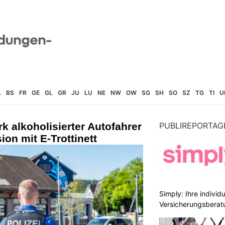
L
BS
FR
GE
GL
GR
JU
LU
NE
NW
OW
SG
SH
SO
SZ
TG
TI
U
k alkoholisierter Autofahrer
PUBLIREPORTAG
ion mit E-Trottinett
Simply: Ihre indivi
Versicherungsberat