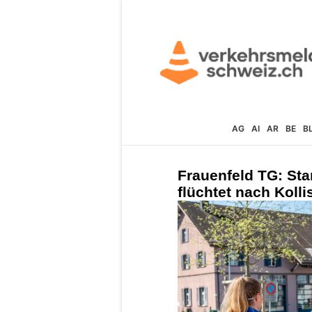
AG
AI
AR
BE
B
Frauenfeld TG: Star
flüchtet nach Kollis