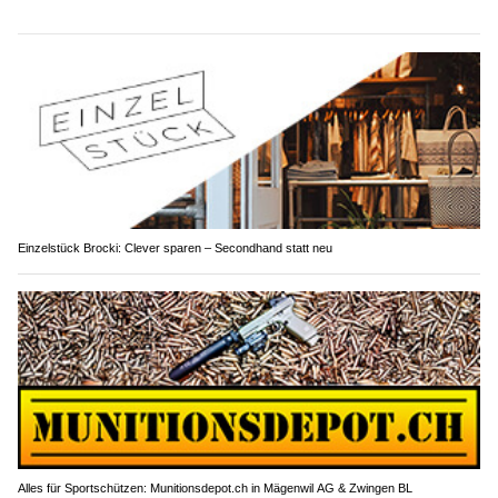
Einzelstück Brocki: Clever sparen – Secondhand statt neu
Alles für Sportschützen: Munitionsdepot.ch in Mägenwil AG & Zwingen BL