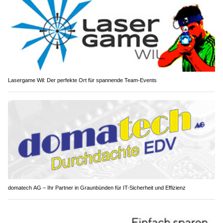
Lasergame Wil: Der perfekte Ort für spannende Team-Events
domatech AG – Ihr Partner in Graunbünden für IT-Sicherheit und Effizienz