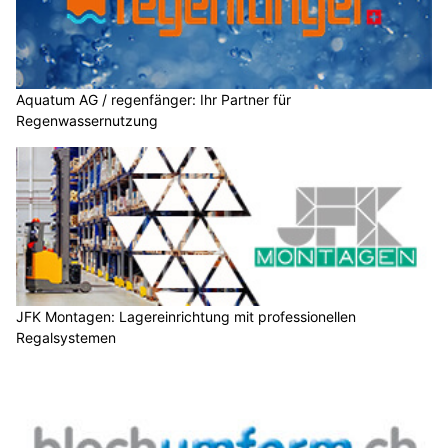
Künzli Schuhe: Experten für orthopädische Massanfertigung
Bott Schweiz AG: Robuste Werkstatteinrichtungen für produktive Arbeitsplätze
BELMOT Swiss schützt Oldtimer, Youngtimer und Klassiker
Wirtschaft zum Schützenhaus, Luzern: FCL-Treffpunkt mit bester Küche
Frauenfeld TG: Auto kracht in Tankstelle und
rammt stehenden Wagen – Frau verletzt
12.07.26
VON
POLIZEI.NEWS REDAKTION
Am Samstagabend kollidierten an einer Tankstelle in
Frauenfeld zwei Autos miteinander.
Eine Person wurde leicht verletzt. Es entstand Sachschaden.
Weiterlesen