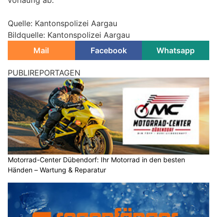
Quelle: Kantonspolizei Aargau
Bildquelle: Kantonspolizei Aargau
Mail
Facebook
Whatsapp
Mädris-Vermol SG: Auto stürzt 100 Meter Hang
hinab – 18-Jähriger und 19-Jährige sterben
29.07.26
VON
POLIZEI.NEWS REDAKTION
In der Nacht von Dienstag auf Mittwoch (29.07.2026) ist in
der Nähe der Alp Chläui ein Auto von der Strasse
abgekommen und einen Hang hinuntergestürzt.
Ein 18-Jähriger und eine 19-Jährige kamen dabei ums Leben.
Zwei weitere Insassen, ein 17-Jähriger und ein 21-Jähriger,
wurden leicht und schwer verletzt. Sie wurden von
Rettungshelikoptern ins Spital geflogen. Ein Grossaufgebot von
Einsatzkräften rückte aus.
Weiterlesen