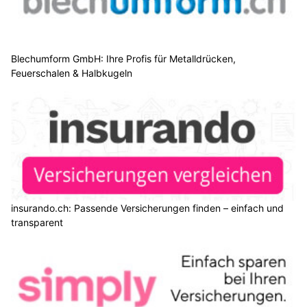
JFK Montagen: Lagereinrichtung mit professionellen Regalsystemen
PISCO Muttenz BL: Heisser Stein für Steakliebhaber
Robert Wild AG: Massgeschneiderte Schilder für Unternehmen
Bügelfee/Glanzfee: Ihr Wäscheexperte für strahlenden Glanz
Ottikon ZH: 22-Jähriger nach Raserei mit Auto
überschlagen – in Lebensgefahr
26.07.26
VON
POLIZEI.NEWS REDAKTION
Bei einem Selbstunfall eines Automobilisten hat sich dieser
am frühen Sonntagmorgen (26.07.2026) in Ottikon
(Gemeinde Gossau) lebensbedrohliche Verletzungen
zugezogen.