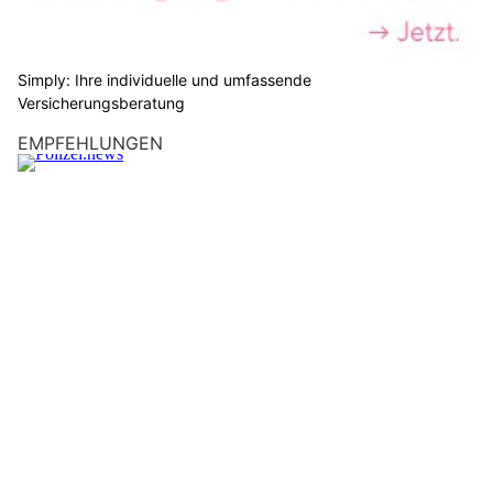
Der 22-jährige Schweizer musste mit einem Rettungshelikopter
ins Spital geflogen werden.
Weiterlesen
Mobilität ohne Sorgen – dank der Auto Eicher AG in Mollis GL
Bohr-Presstechnik AG – Spezialist für engste Platzverhältnisse vor Ort
Banoo im Rössli: Das persische Restaurant in Rapperswil SG mit vielfältigem Angebot
Aquatum AG / regenfänger: Ihr Partner für Regenwassernutzung
Riedikon ZH: Frontalcrash mit drei Autos – Rega
fliegt verletzten Lenker ins Spital
17.07.26
VON
POLIZEI.NEWS REDAKTION