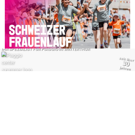
04.06.26
VON
POLIZEI.NEWS REDAKTION
Am Sonntag findet in Bern der 40. Schweizer Frauenlauf
statt.
In der Innenstadt sowie im Monbijou- und Kirchenfeldquartier
ist mit grösseren Verkehrsbehinderungen zu rechnen. Es wird
empfohlen, die betroffenen Stadtteile grosszügig zu umfahren.
Weiterlesen