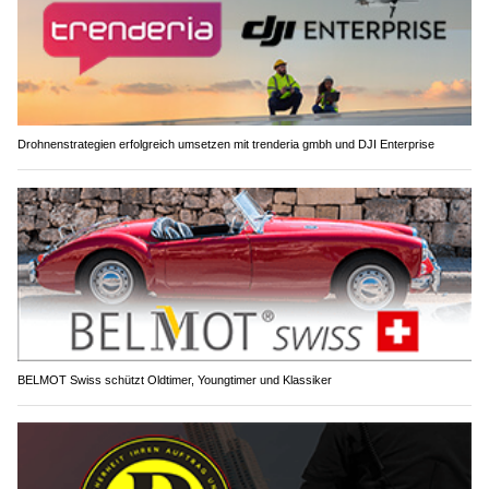
Drohnenstrategien erfolgreich umsetzen mit trenderia gmbh und DJI Enterprise
BELMOT Swiss schützt Oldtimer, Youngtimer und Klassiker