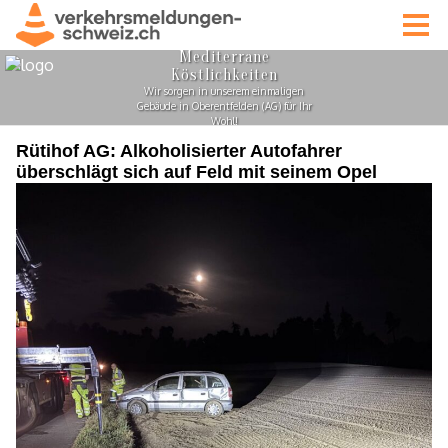
Rütihof AG: Alkoholisierter Autofahrer
überschlägt sich auf Feld mit seinem Opel