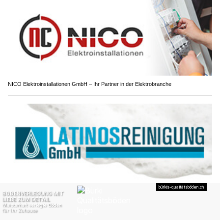
NICO Elektroinstallationen GmbH – Ihr Partner in der Elektrobranche
Latinos Reinigung, Oberglatt ZH: Perfekte Wohnungsreinigung und mehr