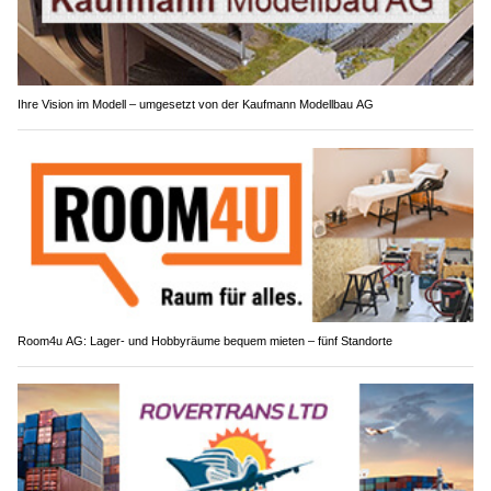
Ihre Vision im Modell – umgesetzt von der Kaufmann Modellbau AG
Room4u AG: Lager- und Hobbyräume bequem mieten – fünf Standorte