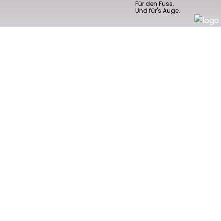
08.06.26
VON
POLIZEI.NEWS REDAKTION
Für Belagsarbeiten auf der A2 bei Arisdorf wird Mitte Juni die
mobile Baustellenbrücke ASTRA Bridge montiert und in
Betrieb genommen.
Dafür sind temporäre Sperrungen der Ein- und Ausfahrt beim
Anschluss Arisdorf erforderlich.
Weiterlesen