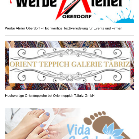
Werbe Atelier Oberdorf – Hochwertige Textilveredelung für Events und Firmen
Hochwertige Orientteppiche bei Orientteppich Täbriz GmbH