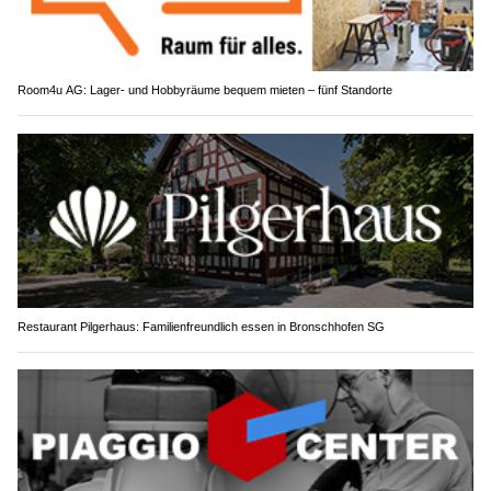
Room4u AG: Lager- und Hobbyräume bequem mieten – fünf Standorte
Restaurant Pilgerhaus: Familienfreundlich essen in Bronschhofen SG