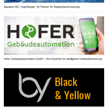
Aquatum AG / regenfänger: Ihr Partner für Regenwassernutzung
Hofer Gebäudeautomation GmbH – Ihre Experten für intelligente Gebäudesteuerung