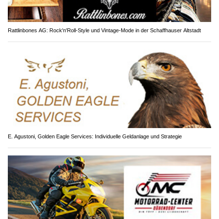
Rattlinbones AG: Rock'n'Roll-Style und Vintage-Mode in der Schaffhauser Altstadt
E. Agustoni, Golden Eagle Services: Individuelle Geldanlage und Strategie