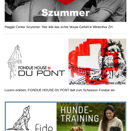
Piaggio Center Szummer: Hier lebt das echte Vespa-Gefühl in Winterthur ZH
Luzern erleben: FONDUE HOUSE DU PONT lädt zum Schweizer Fondue ein