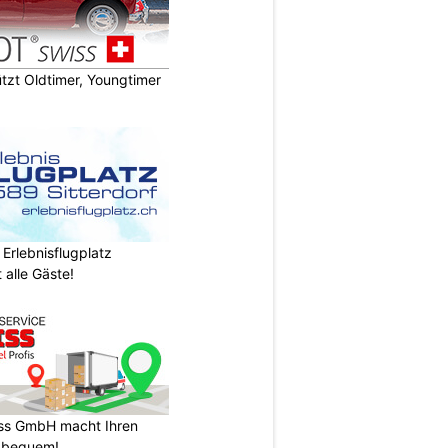
zt Oldtimer, Youngtimer
 Erlebnisflugplatz
 alle Gäste!
ss GmbH macht Ihren
 bequem!