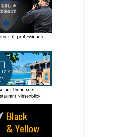
rtner für professionelle
ase am Thunersee:
staurant Niesenblick