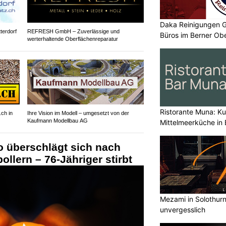
Daka Reinigungen G
tterdorf
REFRESH GmbH – Zuverlässige und
Büros im Berner Obe
werterhaltende Oberflächenreparatur
Ristorante Muna: Kul
.ch in
Ihre Vision im Modell – umgesetzt von der
Kaufmann Modellbau AG
Mittelmeerküche in 
o überschlägt sich nach
pollern – 76-Jähriger stirbt
Mezami in Solothurn 
unvergesslich