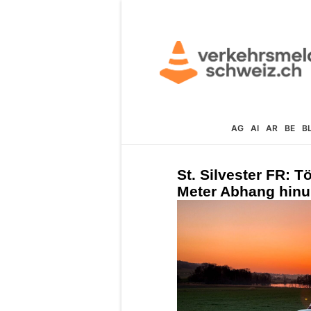
AG
AI
AR
BE
B
St. Silvester FR: T
Meter Abhang hinun