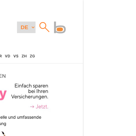
R
VD
VS
ZH
ZG
EN
duelle und umfassende
ung