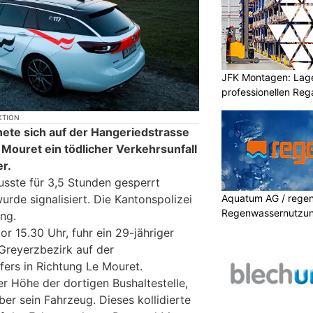
JFK Montagen: Lage
professionellen Re
KTION
ete sich auf der Hangeriedstrasse
 Mouret ein tödlicher Verkehrsunfall
r.
usste für 3,5 Stunden gesperrt
Aquatum AG / regenf
rde signalisiert. Die Kantonspolizei
Regenwassernutzu
ng.
r 15.30 Uhr, fuhr ein 29-jähriger
Greyerzbezirk auf der
fers in Richtung Le Mouret.
der Höhe der dortigen Bushaltestelle,
ber sein Fahrzeug. Dieses kollidierte