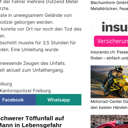
uf der Fahrer mehrere Dutzend Meter
Blechumform GmbH: I
rzte.
Metalldrücken, Feu
sste in unwegsamem Gelände von
polizei geborgen werden.
 konnte vor Ort nur noch den Tod des
en.
bschnitt musste für 3,5 Stunden für
rden. Eine Umleitung wurde
insurando.ch: Pass
finden – einfach un
anwesende Zeugen des Unfalls.
elt aktuell zum Unfallhergang.
eiburg
 Kantonspolizei Freiburg
Facebook
Whatsapp
Motorrad-Center Düb
den besten Händen 
hwerer Töffunfall auf
Mann in Lebensgefahr