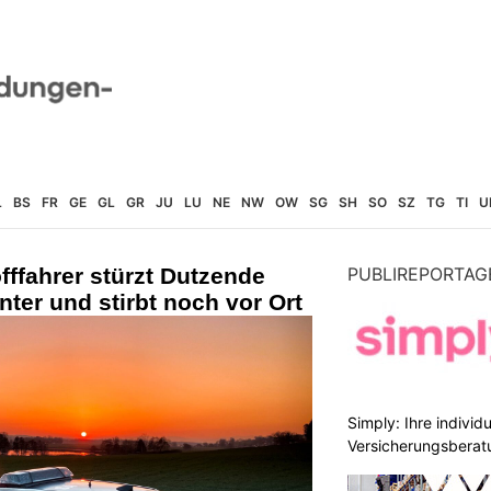
L
BS
FR
GE
GL
GR
JU
LU
NE
NW
OW
SG
SH
SO
SZ
TG
TI
U
öfffahrer stürzt Dutzende
PUBLIREPORTAG
ter und stirbt noch vor Ort
Simply: Ihre indivi
Versicherungsberat