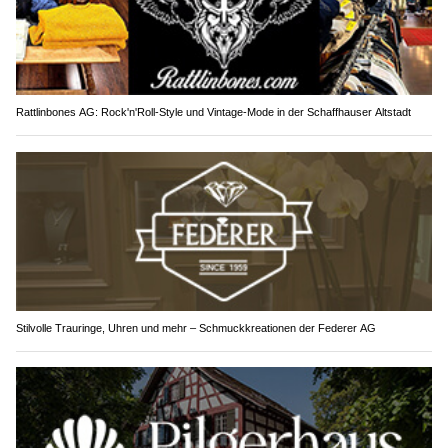
Rattlinbones AG: Rock'n'Roll-Style und Vintage-Mode in der Schaffhauser Altstadt
Stilvolle Trauringe, Uhren und mehr – Schmuckkreationen der Federer AG