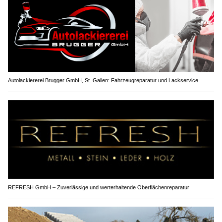
Autolackiererei Brugger GmbH, St. Gallen: Fahrzeugreparatur und Lackservice
REFRESH GmbH – Zuverlässige und werterhaltende Oberflächenreparatur