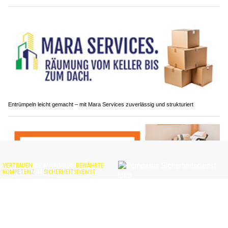
Entrümpeln leicht gemacht – mit Mara Services zuverlässig und strukturiert
Room4u AG: Lager- und Hobbyräume bequem mieten – fünf Standorte