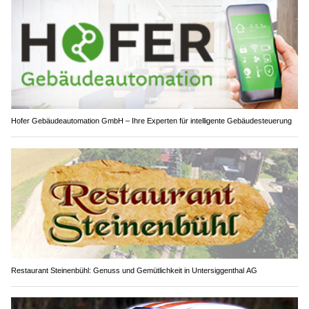
Hofer Gebäudeautomation GmbH – Ihre Experten für intelligente Gebäudesteuerung
Restaurant Steinenbühl: Genuss und Gemütlichkeit in Untersiggenthal AG