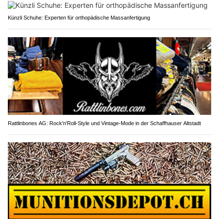
Künzli Schuhe: Experten für orthopädische Massanfertigung
Rattlinbones AG: Rock'n'Roll-Style und Vintage-Mode in der Schaffhauser Altstadt