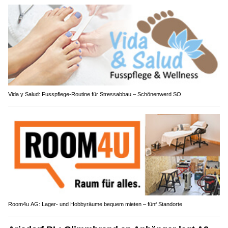
Vida y Salud: Fusspflege-Routine für Stressabbau – Schönenwerd SO
Room4u AG: Lager- und Hobbyräume bequem mieten – fünf Standorte