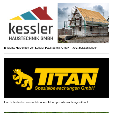
Halona Naturfutterladen: Individuelle Beratung für Tiernahrung
Effiziente Heizungen von Kessler Haustechnik GmbH – Jetzt beraten lassen