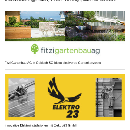
Autolackiererei Brugger GmbH, St. Gallen: Fahrzeugreparatur und Lackservice
Fitzi Gartenbau AG in Goldach SG bietet biodiverse Gartenkonzepte