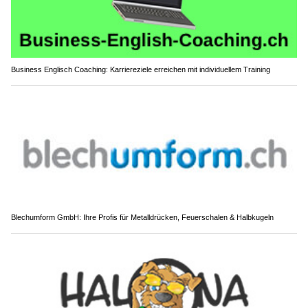
Business Englisch Coaching: Karriereziele erreichen mit individuellem Training
Blechumform GmbH: Ihre Profis für Metalldrücken, Feuerschalen & Halbkugeln