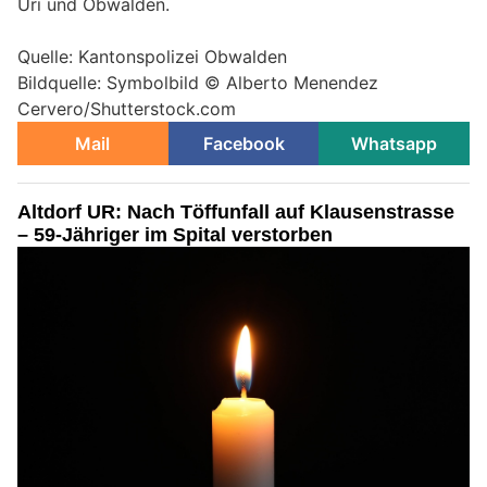
Uri und Obwalden.
Quelle: Kantonspolizei Obwalden
Bildquelle: Symbolbild © Alberto Menendez
Cervero/Shutterstock.com
Mail
Facebook
Whatsapp
Altdorf UR: Nach Töffunfall auf Klausenstrasse
– 59-Jähriger im Spital verstorben