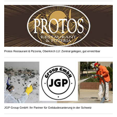
Protos Restaurant & Pizzeria, Oberkirch LU: Zentral gelegen, gut erreichbar
JGP Group GmbH: Ihr Partner für Gebäudesanierung in der Schweiz