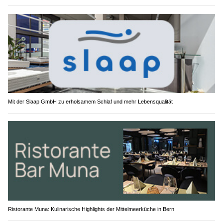
Mit der Slaap GmbH zu erholsamem Schlaf und mehr Lebensqualität
Ristorante Muna: Kulinarische Highlights der Mittelmeerküche in Bern