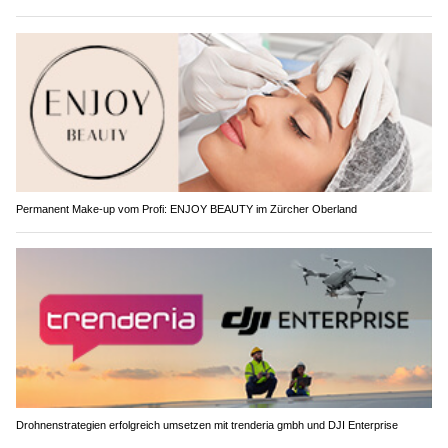
Permanent Make-up vom Profi: ENJOY BEAUTY im Zürcher Oberland
Drohnenstrategien erfolgreich umsetzen mit trenderia gmbh und DJI Enterprise