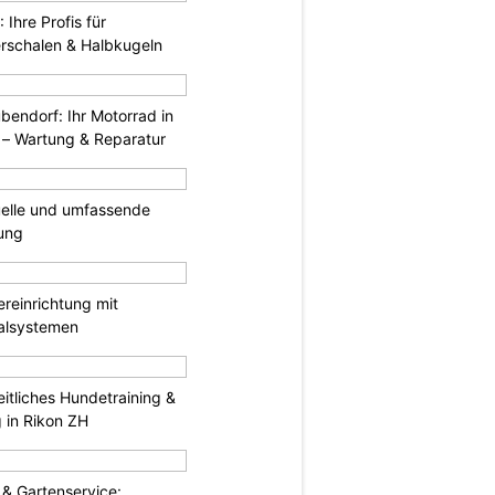
hre Profis für
erschalen & Halbkugeln
endorf: Ihr Motorrad in
– Wartung & Reparatur
duelle und umfassende
ung
reinrichtung mit
galsystemen
itliches Hundetraining &
g in Rikon ZH
& Gartenservice: