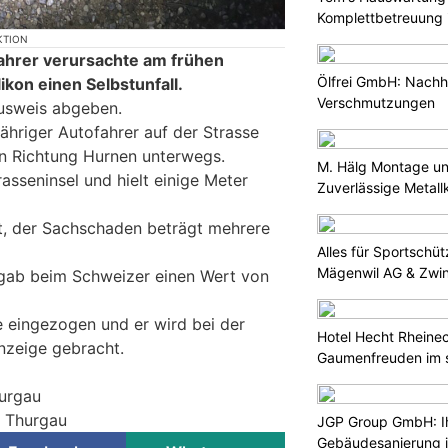
Komplettbetreuung 
KTION
fahrer verursachte am frühen
Ölfrei GmbH: Nachha
kon einen Selbstunfall.
Verschmutzungen
ausweis abgeben.
ähriger Autofahrer auf der Strasse
in Richtung Hurnen unterwegs.
M. Hälg Montage u
trasseninsel und hielt einige Meter
Zuverlässige Metall
t, der Sachschaden beträgt mehrere
Alles für Sportschü
Mägenwil AG & Zwi
gab beim Schweizer einen Wert von
 eingezogen und er wird bei der
Hotel Hecht Rheinec
nzeige gebracht.
Gaumenfreuden im s
hurgau
i Thurgau
JGP Group GmbH: Ih
Gebäudesanierung i