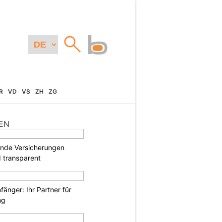
R
VD
VS
ZH
ZG
EN
ende Versicherungen
d transparent
änger: Ihr Partner für
ng