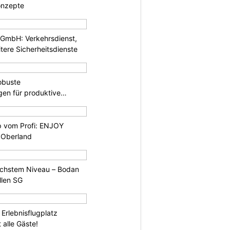
onzepte
mbH: Verkehrsdienst,
ere Sicherheitsdienste
obuste
gen für produktive
 vom Profi: ENJOY
 Oberland
öchstem Niveau – Bodan
llen SG
 Erlebnisflugplatz
 alle Gäste!