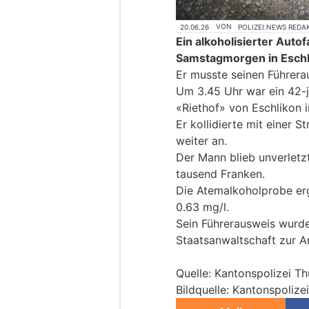
20.06.26
VON
POLIZEI.NEWS REDA
Ein alkoholisierter Auto
Samstagmorgen in Eschli
Er musste seinen Führer
Um 3.45 Uhr war ein 42-j
«Riethof» von Eschlikon 
Er kollidierte mit einer S
weiter an.
Der Mann blieb unverletz
tausend Franken.
Die Atemalkoholprobe er
0.63 mg/l.
Sein Führerausweis wurde
Staatsanwaltschaft zur A
Quelle: Kantonspolizei T
Bildquelle: Kantonspolize