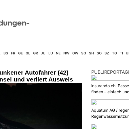
L
BS
FR
GE
GL
GR
JU
LU
NE
NW
OW
SG
SH
SO
SZ
TG
TI
U
unkener Autofahrer (42)
PUBLIREPORTAG
insel und verliert Ausweis
insurando.ch: Pass
finden – einfach un
Aquatum AG / regenf
Regenwassernutzu