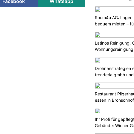
Facebook
Whatsapp
Room4u AG: Lager-
bequem mieten – fü
Latinos Reinigung, 
Wohnungsreinigung
Drohnenstrategien e
trenderia gmbh und 
Restaurant Pilgerha
essen in Bronschho
Ihr Profi für gepfle
Gebäude: Wiener Ga