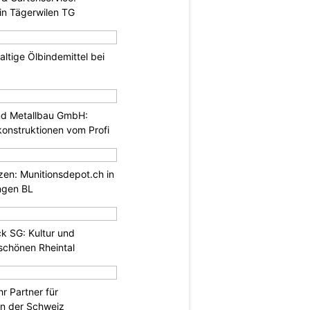
in Tägerwilen TG
ltige Ölbindemittel bei
nd Metallbau GmbH:
konstruktionen vom Profi
tzen: Munitionsdepot.ch in
ngen BL
k SG: Kultur und
chönen Rheintal
r Partner für
n der Schweiz