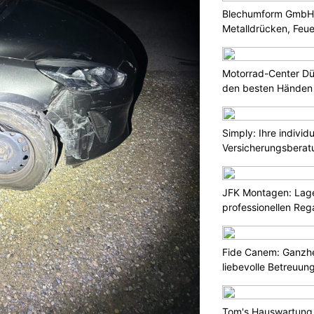
Blechumform GmbH: I
Metalldrücken, Feu
Motorrad-Center Düb
den besten Händen 
Simply: Ihre indivi
Versicherungsberat
JFK Montagen: Lage
professionellen Re
Fide Canem: Ganzhe
liebevolle Betreuun
Tom's Hauswartung 