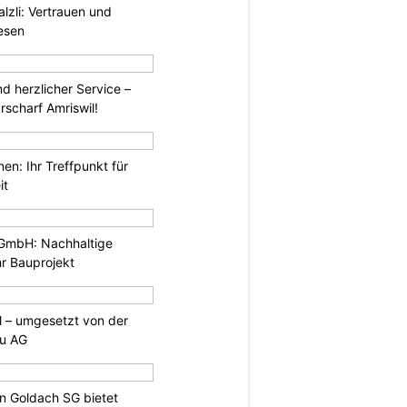
zli: Vertrauen und
esen
d herzlicher Service –
scharf Amriswil!
en: Ihr Treffpunkt für
it
 GmbH: Nachhaltige
r Bauprojekt
ll – umgesetzt von der
u AG
in Goldach SG bietet