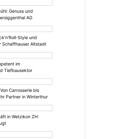
bühl: Genuss und
tersiggenthal AG
ck'n'Roll-Style und
 Schaffhauser Altstadt
mpetent im
nd Tiefbausektor
 Von Carrosserie bis
hr Partner in Winterthur
äft in Wetzikon ZH:
eugt