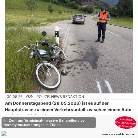
30.05.26
VON
POLIZEI.NEWS REDAKTION
Am Donnerstagabend (28.05.2026) ist es auf der
Hauptstrasse zu einem Verkehrsunfall zwischen einem Auto
und einem Mofa gekommen.
Dabei wurde der 17-jährige Mofafahrer eher schwer verletzt.
Die Rega flog ihn ins Spital.