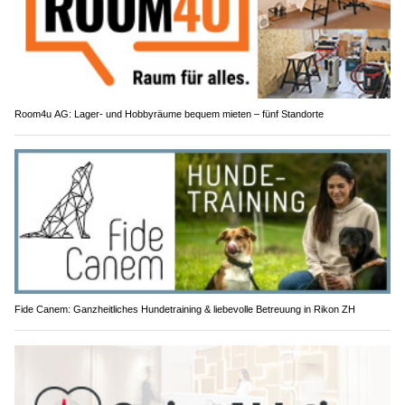
Room4u AG: Lager- und Hobbyräume bequem mieten – fünf Standorte
Fide Canem: Ganzheitliches Hundetraining & liebevolle Betreuung in Rikon ZH