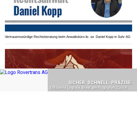
Vertrauenswürdige Rechtsberatung beim Anwaltsbüro lic. iur. Daniel Kopp in Suhr AG
Nepal in Bern erleben – POKHARA Nepali Kitchen macht’s möglich