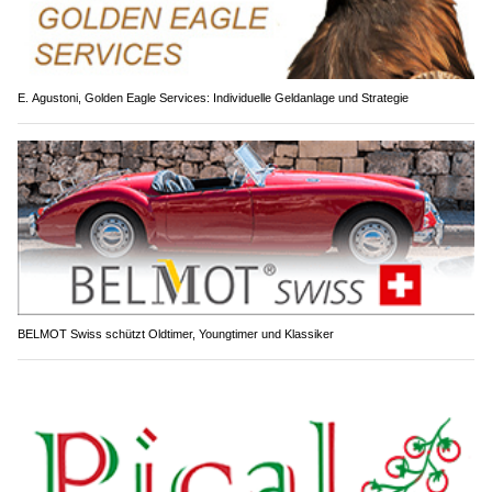
E. Agustoni, Golden Eagle Services: Individuelle Geldanlage und Strategie
BELMOT Swiss schützt Oldtimer, Youngtimer und Klassiker