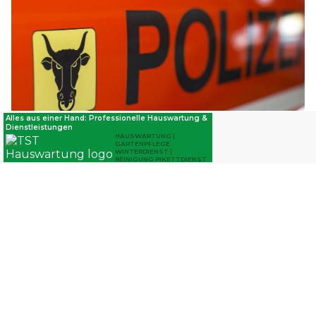
22.06.26
VON
POLIZEI.NEWS REDAKTION
Am Freitag, 26. Juni 2026, sowie am Samstag, 27. Juni 2026,
findet im Kanton Uri das Supercar Owners Circle (SOC)
Weekend Switzerland statt.
An beiden Tagen wird je eine Ausflugfahrt am Oberalp- und
Furkapass durchgeführt.
Weiterlesen