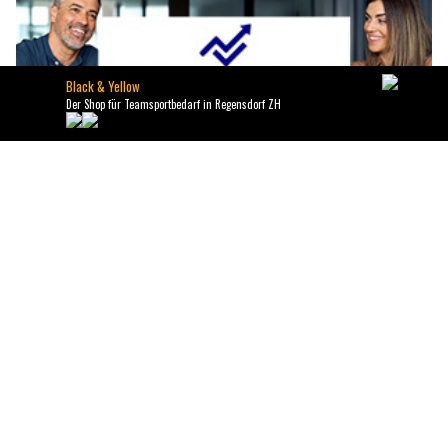
VIFIT Group AG – Ihr Schlüssel zu sicheren Finanzentscheidungen
Kanton Thurgau: Positive 1.-August-Bilanz trotz
Alkoholfahrten und einzelnen Verstössen