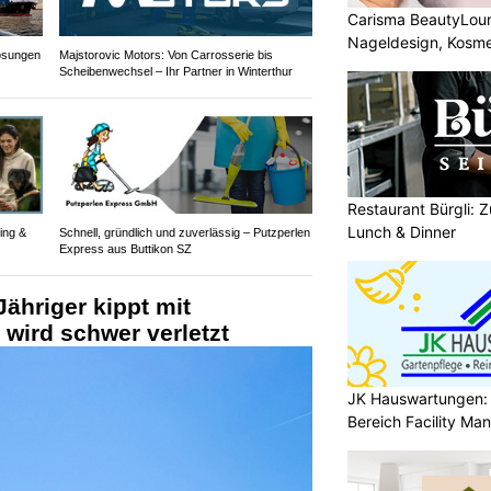
Carisma BeautyLou
Nageldesign, Kosm
lösungen
Majstorovic Motors: Von Carrosserie bis
Feinsten
Scheibenwechsel – Ihr Partner in Winterthur
Restaurant Bürgli: Z
Lunch & Dinner
ing &
Schnell, gründlich und zuverlässig – Putzperlen
Express aus Buttikon SZ
ähriger kippt mit
wird schwer verletzt
JK Hauswartungen: P
Bereich Facility M