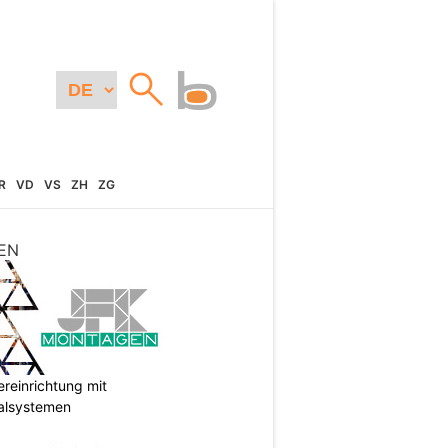
R
VD
VS
ZH
ZG
EN
reinrichtung mit
galsystemen