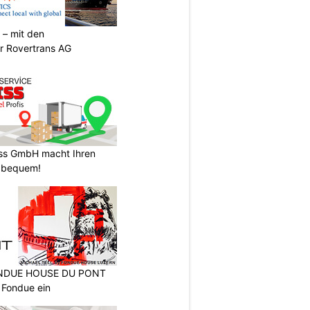
 – mit den
r Rovertrans AG
ss GmbH macht Ihren
 bequem!
FONDUE HOUSE DU PONT
 Fondue ein