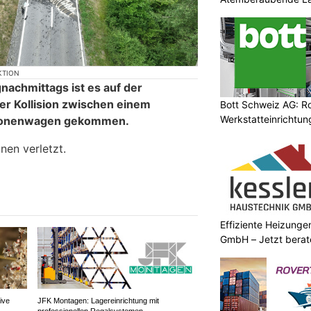
Anlässe
KTION
nachmittags ist es auf der
er Kollision zwischen einem
Bott Schweiz AG: R
Werkstatteinrichtun
rsonenwagen gekommen.
Arbeitsplätze
en verletzt.
Effiziente Heizunge
GmbH – Jetzt berat
ive
JFK Montagen: Lagereinrichtung mit
professionellen Regalsystemen