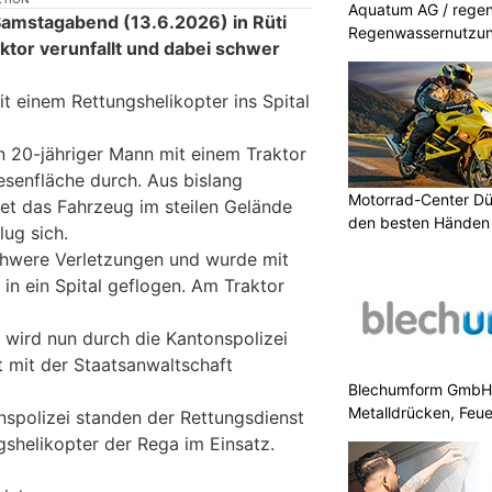
Aquatum AG / regenf
Samstagabend (13.6.2026) in Rüti
Regenwassernutzu
ktor verunfallt und dabei schwer
t einem Rettungshelikopter ins Spital
in 20-jähriger Mann mit einem Traktor
esenfläche durch. Aus bislang
Motorrad-Center Düb
et das Fahrzeug im steilen Gelände
den besten Händen 
lug sich.
schwere Verletzungen und wurde mit
in ein Spital geflogen. Am Traktor
 wird nun durch die Kantonspolizei
 mit der Staatsanwaltschaft
Blechumform GmbH: I
Metalldrücken, Feu
spolizei standen der Rettungsdienst
gshelikopter der Rega im Einsatz.