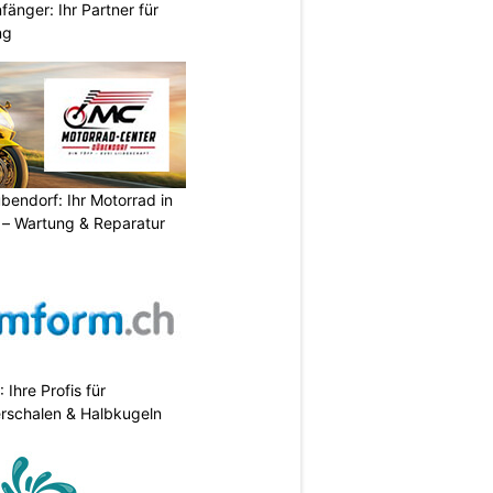
änger: Ihr Partner für
ng
endorf: Ihr Motorrad in
– Wartung & Reparatur
hre Profis für
erschalen & Halbkugeln