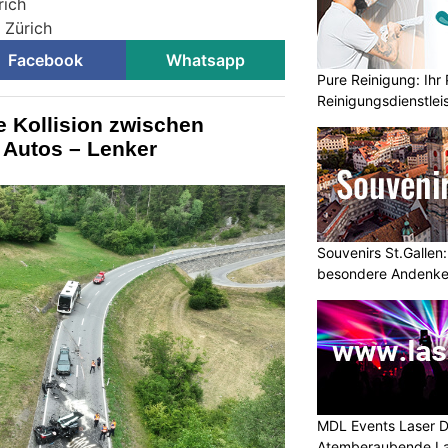
rich
i Zürich
Facebook
Whatsapp
Pure Reinigung: Ihr 
Reinigungsdienstlei
e Kollision zwischen
 Autos – Lenker
Souvenirs St.Gallen
besondere Andenke
MDL Events Laser D
Atemberaubende La