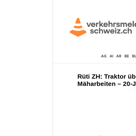
AG
AI
AR
BE
B
Rüti ZH: Traktor üb
Mäharbeiten – 20-J