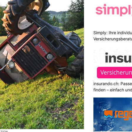
Simply: Ihre indivi
Versicherungsberat
insurando.ch: Pass
finden – einfach un
KTION