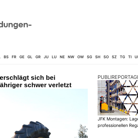
L
BS
FR
GE
GL
GR
JU
LU
NE
NW
OW
SG
SH
SO
SZ
TG
TI
U
erschlägt sich bei
PUBLIREPORTAG
ähriger schwer verletzt
JFK Montagen: Lage
professionellen Re