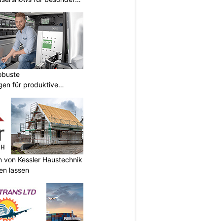
obuste
gen für produktive
n von Kessler Haustechnik
en lassen