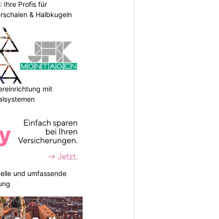
hre Profis für
erschalen & Halbkugeln
reinrichtung mit
galsystemen
duelle und umfassende
ung