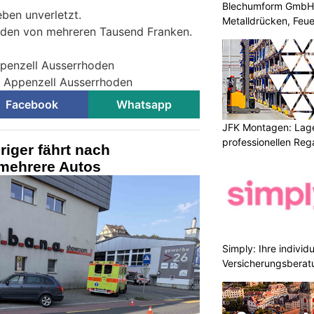
Blechumform GmbH: I
eben unverletzt.
Metalldrücken, Feu
aden von mehreren Tausend Franken.
ppenzell Ausserrhoden
ei Appenzell Ausserrhoden
Facebook
Whatsapp
JFK Montagen: Lage
professionellen Re
riger fährt nach
mehrere Autos
Simply: Ihre indivi
Versicherungsberat