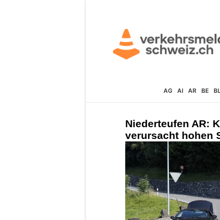
AG
AI
AR
BE
B
Niederteufen AR: K
verursacht hohen