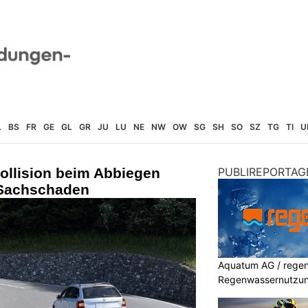
L
BS
FR
GE
GL
GR
JU
LU
NE
NW
OW
SG
SH
SO
SZ
TG
TI
U
ollision beim Abbiegen
PUBLIREPORTAG
 Sachschaden
Aquatum AG / regenf
Regenwassernutzu