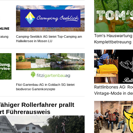
Tom's Hauswartung 
ratung
Camping-Seeblick AG bietet Top-Camping am
Komplettbetreuung 
Hallwilersee in Mosen LU
Fitzi Gartenbau AG in Goldach SG bietet
Rattlinbones AG: Ro
biodiverse Gartenkonzepte
Vintage-Mode in der
higer Rollerfahrer prallt
ert Führerausweis