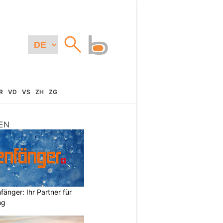
R
VD
VS
ZH
ZG
EN
änger: Ihr Partner für
ng