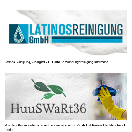
Latinos Reinigung, Oberglatt ZH: Perfekte Wohnungsreinigung und mehr
Von der Glasfassade bis zum Treppenhaus – HuuSWaRT36 Renate Mächler GmbH
reinigt