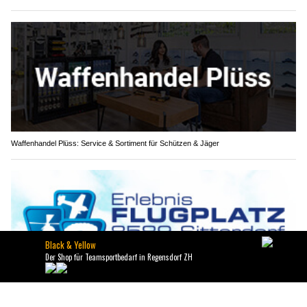
Waffenhandel Plüss: Service & Sortiment für Schützen & Jäger
Ihr Freizeitparadies: Erlebnisflugplatz Sitterdorf begeistert alle Gäste!