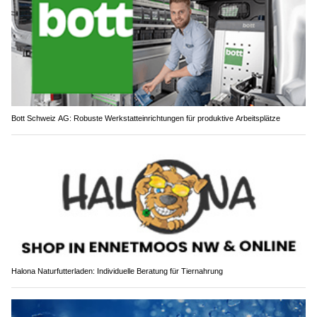
Bott Schweiz AG: Robuste Werkstatteinrichtungen für produktive Arbeitsplätze
Halona Naturfutterladen: Individuelle Beratung für Tiernahrung