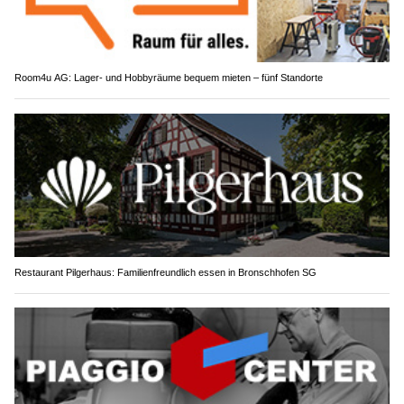
Room4u AG: Lager- und Hobbyräume bequem mieten – fünf Standorte
Restaurant Pilgerhaus: Familienfreundlich essen in Bronschhofen SG