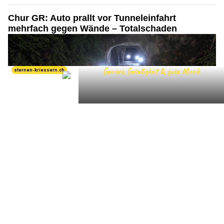
Chur GR: Auto prallt vor Tunneleinfahrt
mehrfach gegen Wände – Totalschaden
08.06.26
VON
POLIZEI.NEWS REDAKTION
In Chur ist es auf der Arosastrasse, im Bereich des Tunnels,
zu einem Selbstunfall eines Fahrzeuglenkers gekommen.