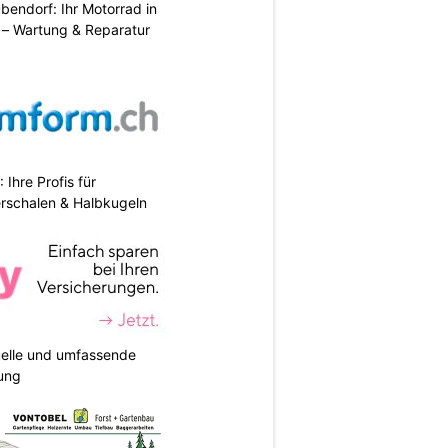
endorf: Ihr Motorrad in
– Wartung & Reparatur
hre Profis für
erschalen & Halbkugeln
duelle und umfassende
ung