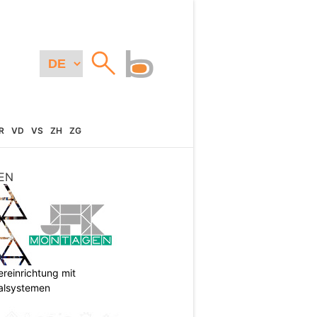
R
VD
VS
ZH
ZG
EN
reinrichtung mit
galsystemen