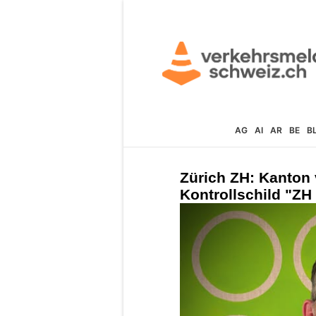
AG
AI
AR
BE
B
Zürich ZH: Kanton v
Kontrollschild "ZH