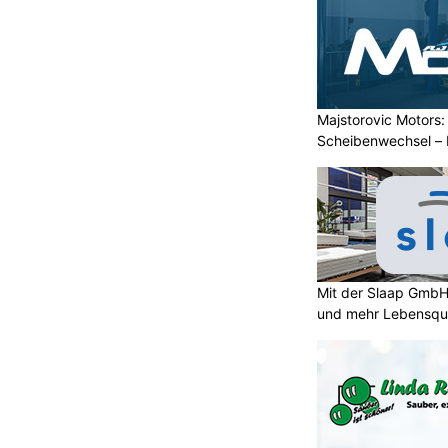
Süden werden rund um die
eder zu einigen Staustunden
eisezeiten, Alternativrouten und
Majstorovic Motors:
Scheibenwechsel – I
viduelle
Carisma BeautyLounge Lachen SZ –
Nageldesign, Kosmetik und Massage vom
Feinsten
Mit der Slaap GmbH
und mehr Lebensqua
ratung
Feiern auf Rädern: Der PampaBUS macht’s
möglich
 Neue Autobahnvignette
or Betrug und Abzocke
KTION