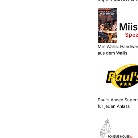
KTION
ch hat am Mittwochvormittag
rsunfallzahlen 2025 präsentiert.
Miis Wallis: Handwer
aus dem Wallis
gt deutlich weniger Verkehrsunfälle im
in den Vorjahren. Die Anzahl der
leich zum Vorjahr leicht
Paul's Annen Supert
für jeden Anlass
.ch in
Harburger Bächi AG: Innovative Konzepte für
ein gesundes Raumklima