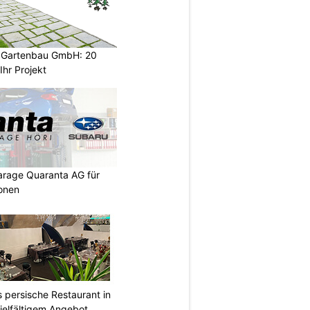
d Gartenbau GmbH: 20
Ihr Projekt
arage Quaranta AG für
onen
s persische Restaurant in
ielfältigem Angebot