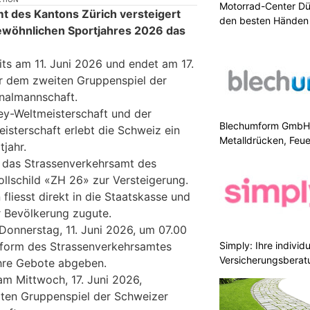
Motorrad-Center Düb
t des Kantons Zürich versteigert
den besten Händen 
ewöhnlichen Sportjahres 2026 das
its am 11. Juni 2026 und endet am 17.
r dem zweiten Gruppenspiel der
nalmannschaft.
key-Weltmeisterschaft und der
Blechumform GmbH: I
isterschaft erlebt die Schweiz ein
Metalldrücken, Feu
jahr.
t das Strassenverkehrsamt des
ollschild «ZH 26» zur Versteigerung.
 fliesst direkt in die Staatskasse und
 Bevölkerung zugute.
 Donnerstag, 11. Juni 2026, um 07.00
tform des Strassenverkehrsamtes
Simply: Ihre indivi
Versicherungsberat
hre Gebote abgeben.
am Mittwoch, 17. Juni 2026,
iten Gruppenspiel der Schweizer