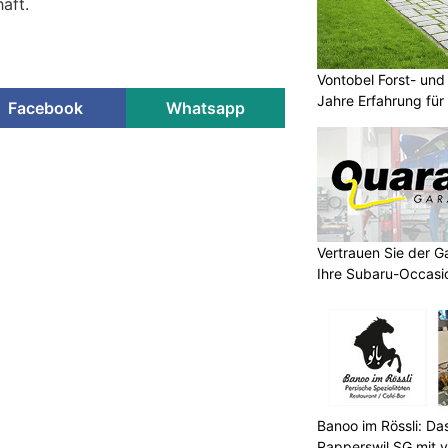
aft.
Vontobel Forst- un
Jahre Erfahrung für 
Facebook
Whatsapp
 schlägt Alarm wegen Rasern
sdelikte nehmen zu
Vertrauen Sie der G
Ihre Subaru-Occasi
Banoo im Rössli: Da
Rapperswil SG mit v