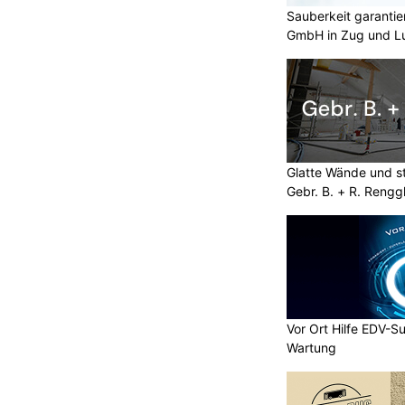
ch warnt vor Anbietern von
Sauberkeit garantie
vignetten, bei denen mehr als der
GmbH in Zug und L
anken verlangt wird.
sammenhang mit dem Kauf der e-
Glatte Wände und st
Gebr. B. + R. Rengg
kt für
Restaurant Schweikhof: Regionale Spezialitäten
& saisonale Highlights
che
VIFIT Group AG – Ihr Schlüssel zu sicheren
Finanzentscheidungen
Vor Ort Hilfe EDV-Su
Wartung
ie zeigt grosse
r Verkehrssicherheit auf
KTION