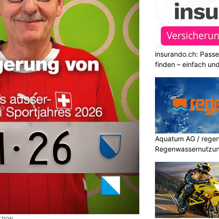
insurando.ch: Pass
finden – einfach un
Aquatum AG / regenf
Regenwassernutzu
KTION