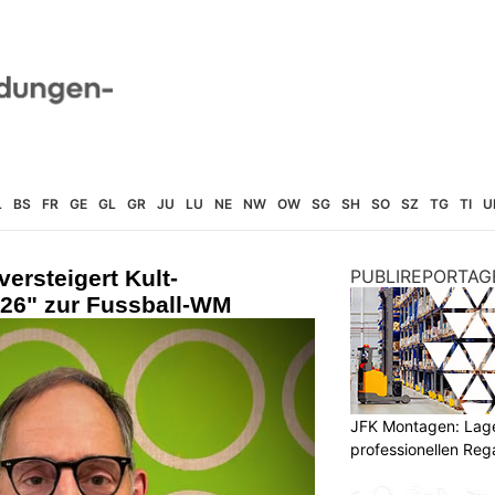
L
BS
FR
GE
GL
GR
JU
LU
NE
NW
OW
SG
SH
SO
SZ
TG
TI
U
ersteigert Kult-
PUBLIREPORTAG
 26" zur Fussball-WM
JFK Montagen: Lage
professionellen Re