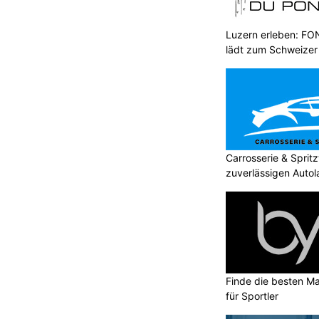
teinzeug
Permanent Make-up vom Profi: ENJOY
BEAUTY im Zürcher Oberland
Luzern erleben: 
t vor Mega-Staus an
lädt zum Schweizer
ner über Pfingsten
Carrosserie & Spri
zuverlässigen Autol
Finde die besten Ma
für Sportler
KTION