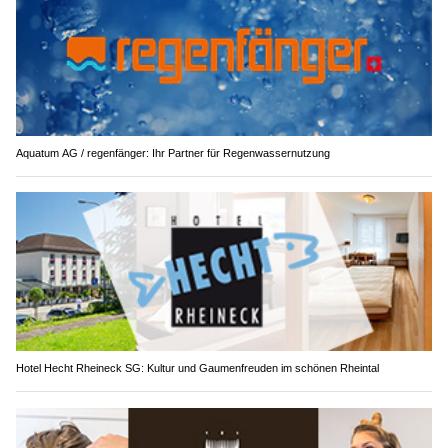
Aquatum AG / regenfänger: Ihr Partner für Regenwassernutzung
Hotel Hecht Rheineck SG: Kultur und Gaumenfreuden im schönen Rheintal