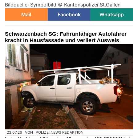
Bildquelle: Symbolbild © Kantonspolizei St.Gallen
Mail
Facebook
Whatsapp
Schwarzenbach SG: Fahrunfähiger Autofahrer
kracht in Hausfassade und verliert Ausweis
23.07.26
VON
POLIZEI.NEWS REDAKTION