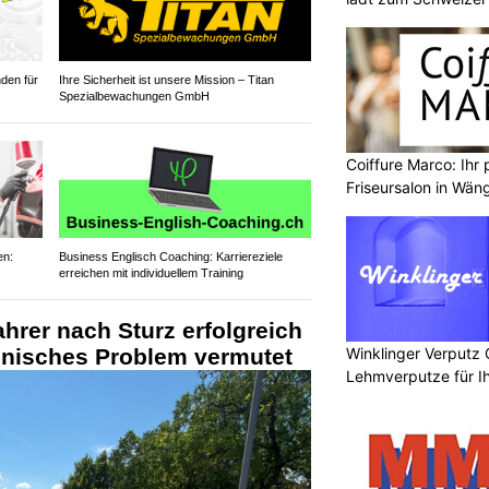
den für
Ihre Sicherheit ist unsere Mission – Titan
Spezialbewachungen GmbH
Coiffure Marco: Ihr 
Friseursalon in Wän
en:
Business Englisch Coaching: Karriereziele
erreichen mit individuellem Training
hrer nach Sturz erfolgreich
Winklinger Verputz
inisches Problem vermutet
Lehmverputze für Ih