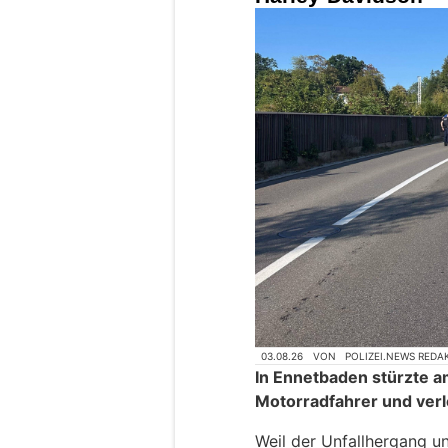
03.08.26
VON
POLIZEI.NEWS REDA
In Ennetbaden stürzte 
Motorradfahrer und verl
Weil der Unfallhergang un