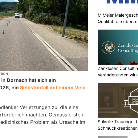
M.Meier Malergesch
Qualität, die überz
Zenklusen Consultin
KTION
Veränderungen wirk
 in Dornach hat sich am
umsetzen
2026, ein
Selbstunfall mit einem Velo
dlenker Verletzungen zu, die eine
erforderlich machten. Gemäss ersten
Stilvolle Trauringe,
medizinisches Problem als Ursache im
Schmuckkreationen