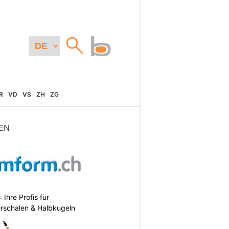
R
VD
VS
ZH
ZG
EN
hre Profis für
erschalen & Halbkugeln