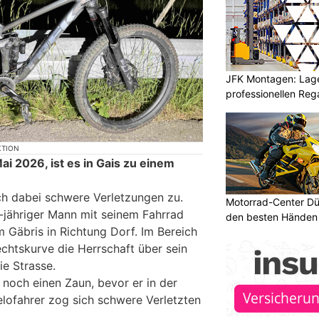
JFK Montagen: Lage
professionellen Re
KTION
i 2026, ist es in Gais zu einem
ch dabei schwere Verletzungen zu.
Motorrad-Center Düb
-jähriger Mann mit seinem Fahrrad
den besten Händen 
 Gäbris in Richtung Dorf. Im Bereich
Rechtskurve die Herrschaft über sein
ie Strasse.
r noch einen Zaun, bevor er in der
elofahrer zog sich schwere Verletzten