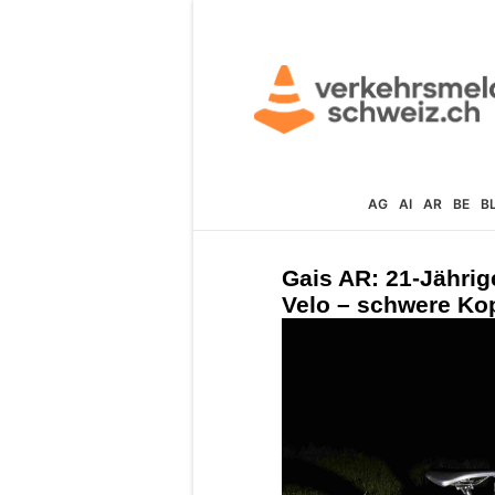
AG
AI
AR
BE
B
Gais AR: 21-Jährige
Velo – schwere Ko