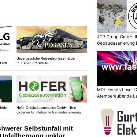
JGP Group GmbH: Ih
Gebäudesanierung i
Unvergessliche Reiseerlebnisse mit der
Profi
PEGASUS Reisen AG
MDL Events Laser D
Atemberaubende La
Anlässe
ilder
Hofer Gebäudeautomation GmbH – Ihre
Experten für intelligente Gebäudesteuerung
hwerer Selbstunfall mit
Unfallhergang unklar