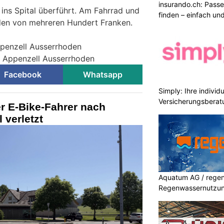
insurando.ch: Pass
 ins Spital überführt. Am Fahrrad und
finden – einfach un
en von mehreren Hundert Franken.
ppenzell Ausserrhoden
ei Appenzell Ausserrhoden
Facebook
Whatsapp
Simply: Ihre indivi
Versicherungsberat
er E-Bike-Fahrer nach
 verletzt
Aquatum AG / regenf
Regenwassernutzu