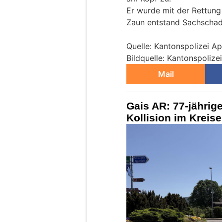
Er wurde mit der Rettung
Zaun entstand Sachschad
Quelle: Kantonspolizei A
Bildquelle: Kantonspoliz
Mail
Gais AR: 77-jährig
Kollision im Kreisel