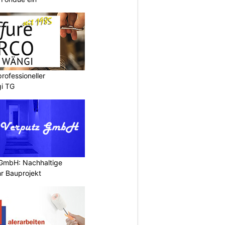
professioneller
gi TG
 GmbH: Nachhaltige
r Bauprojekt