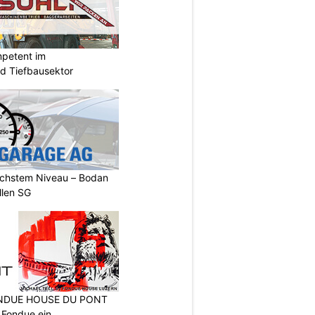
mpetent im
nd Tiefbausektor
öchstem Niveau – Bodan
llen SG
FONDUE HOUSE DU PONT
 Fondue ein