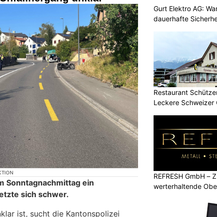
Gurt Elektro AG: Wa
dauerhafte Sicherhe
Restaurant Schützen
Leckere Schweizer 
KTION
REFRESH GmbH – Zu
am Sonntagnachmittag ein
werterhaltende Obe
etzte sich schwer.
klar ist, sucht die Kantonspolizei