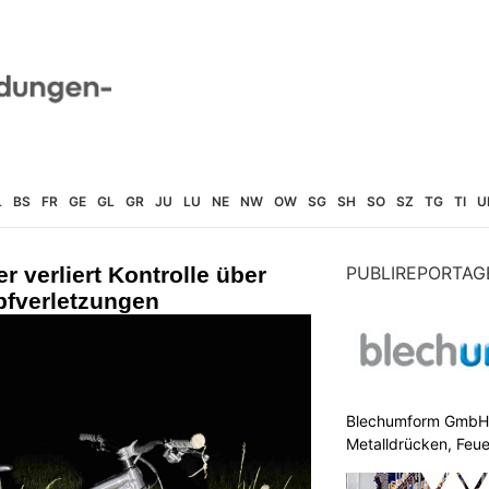
L
BS
FR
GE
GL
GR
JU
LU
NE
NW
OW
SG
SH
SO
SZ
TG
TI
U
r verliert Kontrolle über
PUBLIREPORTAG
pfverletzungen
Blechumform GmbH: I
Metalldrücken, Feu