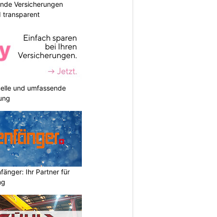
ende Versicherungen
d transparent
duelle und umfassende
ung
änger: Ihr Partner für
ng