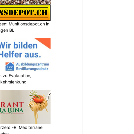
tzen: Munitionsdepot.ch in
ngen BL
 zu Evakuation,
rkehrslenkung
erzers FR: Mediterrane
rvice