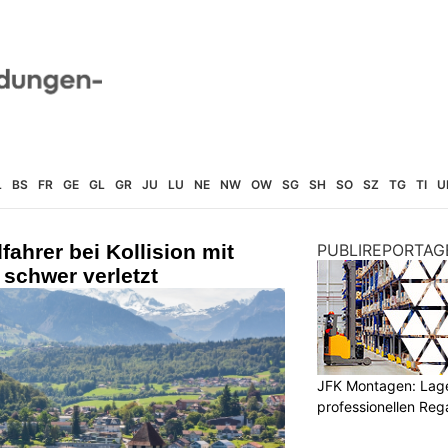
L
BS
FR
GE
GL
GR
JU
LU
NE
NW
OW
SG
SH
SO
SZ
TG
TI
U
fahrer bei Kollision mit
PUBLIREPORTAG
schwer verletzt
JFK Montagen: Lage
professionellen Re