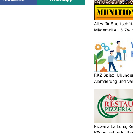
Alles für Sportschü
Mägenwil AG & Zwi
RKZ Spiez: Übungen
Alarmierung und Ve
Pizzeria La Luna, K
Küche, schneller Se