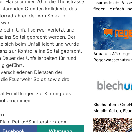
er Hausnummer 26 in die Thunstrasse
insurando.ch: Pass
 klärenden Gründen kollidierte das
finden – einfach un
orradfahrer, der von Spiez in
 war.
 beim Unfall schwer verletzt und
z ins Spital gebracht werden. Der
e sich beim Unfall leicht und wurde
anz zur Kontrolle ins Spital gebracht.
Aquatum AG / regenf
 Dauer der Unfallarbeiten für rund
Regenwassernutzu
ig geführt.
 verschiedenen Diensten der
 die Feuerwehr Spiez sowie drei
hat Ermittlungen zur Klärung des
 aufgenommen.
Blechumform GmbH: I
Metalldrücken, Feu
rn
 Plam Petrov/Shutterstock.com
Facebook
Whatsapp