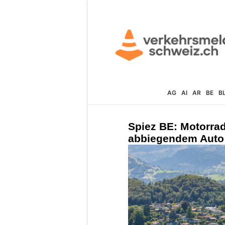
AG
AI
AR
BE
B
Spiez BE: Motorrad
abbiegendem Auto 