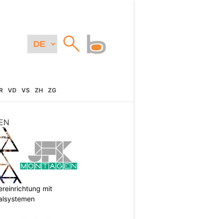
R
VD
VS
ZH
ZG
EN
reinrichtung mit
galsystemen