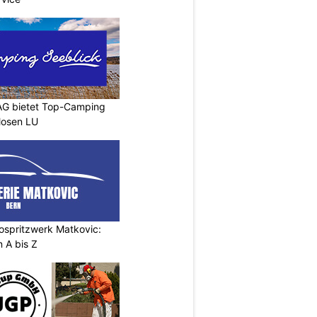
AG bietet Top-Camping
Mosen LU
ospritzwerk Matkovic:
 A bis Z