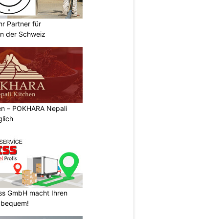
r Partner für
n der Schweiz
ben – POKHARA Nepali
lich
ss GmbH macht Ihren
 bequem!