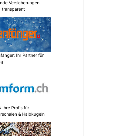
ende Versicherungen
d transparent
änger: Ihr Partner für
ng
hre Profis für
erschalen & Halbkugeln