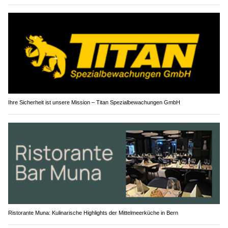
Ihre Sicherheit ist unsere Mission – Titan Spezialbewachungen GmbH
Ristorante Muna: Kulinarische Highlights der Mittelmeerküche in Bern