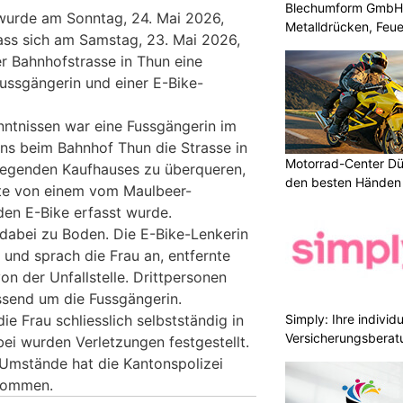
Blechumform GmbH: I
wurde am Sonntag, 24. Mai 2026,
Metalldrücken, Feu
ass sich am Samstag, 23. Mai 2026,
er Bahnhofstrasse in Thun eine
Fussgängerin und einer E-Bike-
ntnissen war eine Fussgängerin im
ons beim Bahnhof Thun die Strasse in
Motorrad-Center Düb
iegenden Kaufhauses zu überqueren,
den besten Händen 
itte von einem vom Maulbeer-
en E-Bike erfasst wurde.
 dabei zu Boden. Die E-Bike-Lenkerin
n und sprach die Frau an, entfernte
on der Unfallstelle. Drittpersonen
ssend um die Fussgängerin.
Simply: Ihre indivi
e Frau schliesslich selbstständig in
Versicherungsberat
ei wurden Verletzungen festgestellt.
Umstände hat die Kantonspolizei
enommen.