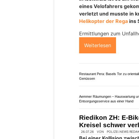
01.08.26
VON
POLIZEI.NEWS REDA
Am Freitagmorgen ist es
eines Velolenkers gek
Er wurde in kritischem Zu
kurze Zeit später versta