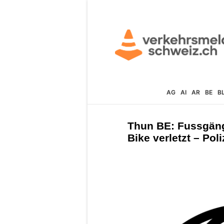
AG
AI
AR
BE
B
Thun BE: Fussgänge
Bike verletzt – Pol