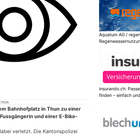
Aquatum AG / regenf
Regenwassernutzu
insurando.ch: Pass
finden – einfach un
KTION
em Bahnhofplatz in Thun zu einer
 Fussgängerin und einer E-Bike-
abei verletzt. Die Kantonspolizei