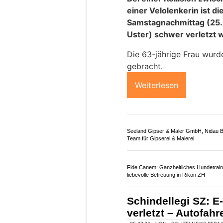
aufgenommen, ein medizi
im Vordergrund.
Weiterlesen
Zenklusen Consulting & Partner:
Veränderungen wirksam und nachhaltig
umsetzen
Ristorante Muna: Kulinarische Highlight
Mittelmeerküche in Bern