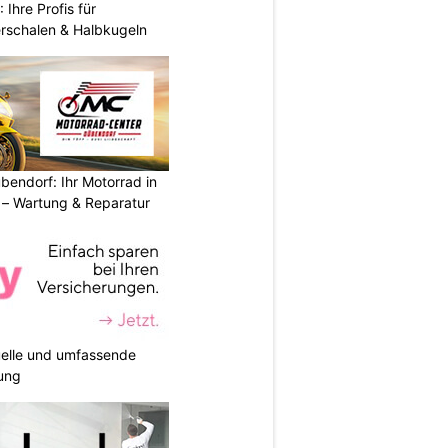
hre Profis für
erschalen & Halbkugeln
endorf: Ihr Motorrad in
– Wartung & Reparatur
duelle und umfassende
ung