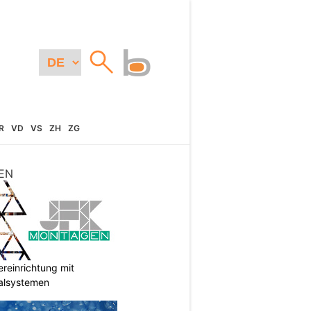
R
VD
VS
ZH
ZG
EN
reinrichtung mit
galsystemen