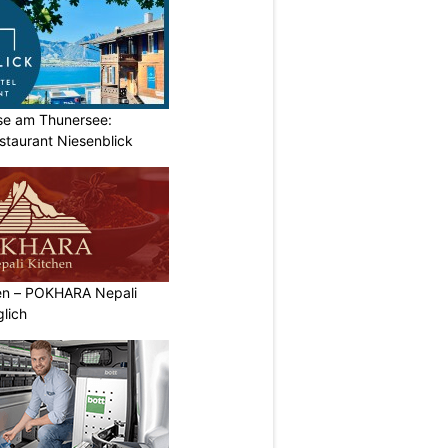
ase am Thunersee:
staurant Niesenblick
ben – POKHARA Nepali
lich