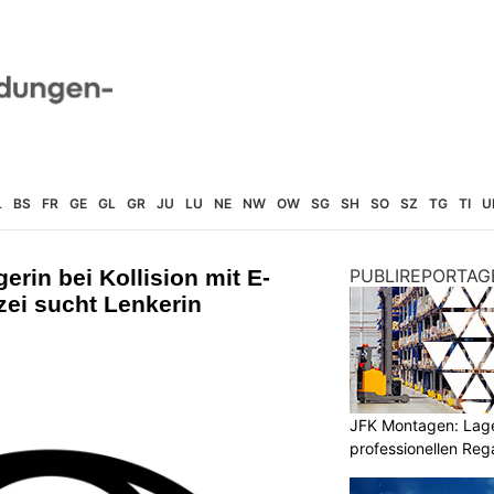
L
BS
FR
GE
GL
GR
JU
LU
NE
NW
OW
SG
SH
SO
SZ
TG
TI
U
rin bei Kollision mit E-
PUBLIREPORTAG
izei sucht Lenkerin
JFK Montagen: Lage
professionellen Re