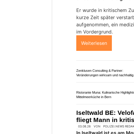
LDL Security: Ihr Partner für professione
Sicherheitslösungen
Alles für Sportschützen: Munitionsdepot
Mägenwil AG & Zwingen BL
Jaberg BE: 77-jähri
Selbstunfall – medi