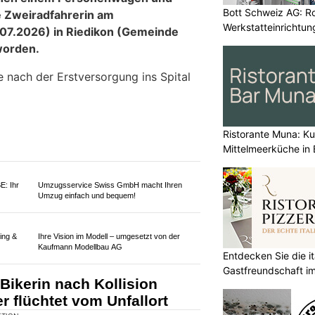
nisches Geschehen steht als Ursache
Bott Schweiz AG: R
Werkstatteinrichtun
Arbeitsplätze
Ristorante Muna: Kul
Mittelmeerküche in 
Restaurant Pizzeria Traube, Langendorf SO:
Leckere Speisen – mit Gartenterrasse
Entdecken Sie die it
Gastfreundschaft im
s der
Business Englisch Coaching: Karriereziele
erreichen mit individuellem Training