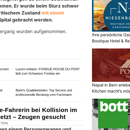
Ihre persönliche O
Boutique Hotel & Re
Nepal in Bern erle
Kitchen macht’s mög
KTION
 in Jaberg zu einem Selbstunfall
ommen.
stand ins Spital gebracht, wo er
rb. Ermittlungen zum Unfall wurden