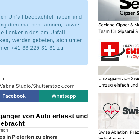
den Unfall beobachtet haben und
Angaben machen können, sowie
Seeland Gipser & M
Team für Gipserei &
ie Lenkerin des am Unfall
ikes, werden gebeten, sich unter
mer +41 33 225 31 31 zu
rn
Umzugsservice Swi
Umzug einfach und
 Vabna Studio/Shutterstock.com
Facebook
Whatsapp
gänger von Auto erfasst und
 gebracht
Swiss Ablation: Prä
Videotechnik