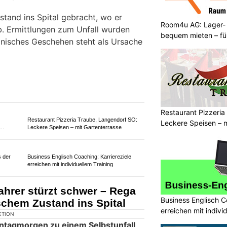
Room4u AG: Lager-
bequem mieten – fü
lle
Swiss Ablation: Präzise Herzeingriffe dank
Videotechnik
Restaurant Pizzeria
Leckere Speisen – m
.ch in
Hochwertige Orientteppiche bei Orientteppich
Täbriz GmbH
Business Englisch C
ger Velofahrer stirbt nach
erreichen mit indivi
zinischer Notfall vermutet