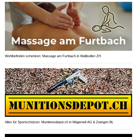
Wohlbefinden schenken: Massage am Furtbach in Wallisellen ZH
Alles für Sportschützen: Munitionsdepot.ch in Mägenwil AG & Zwingen BL