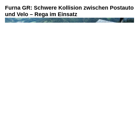
04.08.26
VON
POLIZEI.NEWS REDAKTION
Am Montagnachmittag (03.08.2026) ist ein Mann mit
seinem Roller in das Heck eines Autos geprallt und dadurch
schwer verletzt worden.
Die Rega flog den 64-Jährigen ins Spital.
Weiterlesen
Meeting-Cocktailbar & Restaurant: Weekend-Vibes mit Signature Cocktails