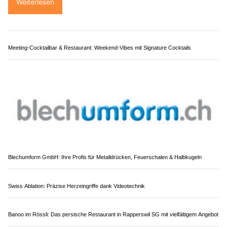
Paul's Annen Supertaxi im Limmattal: Komfort für jeden Anlass
St. Gallenkappel SG: Roller kracht ins Heck
eines Autos – 64-Jähriger schwer verletzt