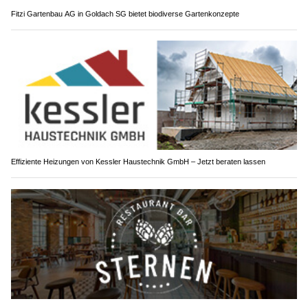
Fitzi Gartenbau AG in Goldach SG bietet biodiverse Gartenkonzepte
Effiziente Heizungen von Kessler Haustechnik GmbH – Jetzt beraten lassen