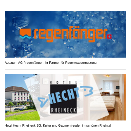
Aquatum AG / regenfänger: Ihr Partner für Regenwassernutzung
Hotel Hecht Rheineck SG: Kultur und Gaumenfreuden im schönen Rheintal