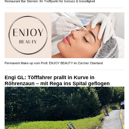
Restaurant Bar Sternen: Ihr Treffpunkt für Genuss & Geselligkeit
Permanent Make-up vom Profi: ENJOY BEAUTY im Zürcher Oberland
Engi GL: Töfffahrer prallt in Kurve in
Röhrenzaun – mit Rega ins Spital geflogen