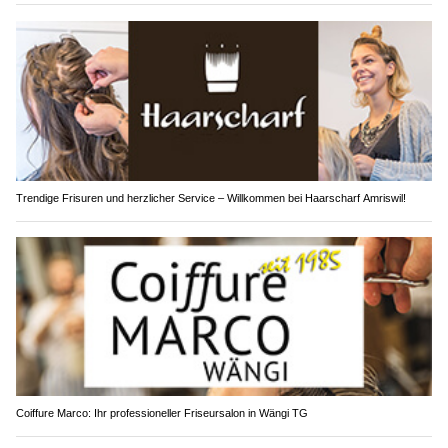
Trendige Frisuren und herzlicher Service – Willkommen bei Haarscharf Amriswil!
Coiffure Marco: Ihr professioneller Friseursalon in Wängi TG